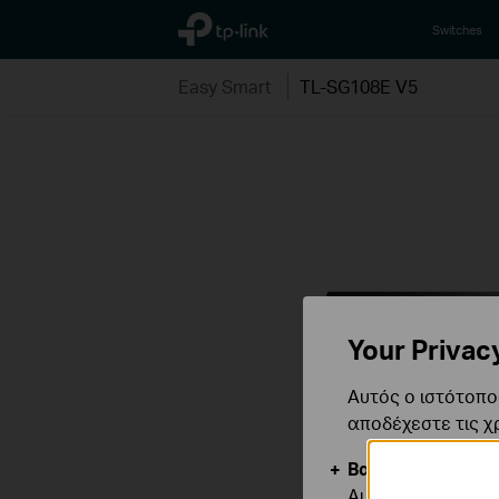
TP-Link, Reliably Smart
Switches
Easy Smart
TL-SG108E V5
Your Privac
Αυτός ο ιστότοπος
αποδέχεστε τις χ
Βασικά Cookies
Αυτά τα cookie εί