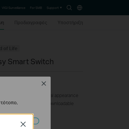
Search
Choose
VIGI Surveillance
For SMB
Support
icon
location
ψη
Προδιαγραφές
Υποστήριξη
d of Life
asy Smart Switch
ts
Close
ration required
ior quality and professional appearance
στότοπο,
 web user interface and downloadable
ower consumption
Close
πορούν να