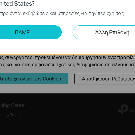
ited States?
ν στα συστήματά σας.
προϊόντα, εκδηλώσεις και υπηρεσίες για την περιοχή σας.
ς και Μάρκετινγκ
ης μας δίνουν τη δυνατότητα να αναλύσουμε τις δραστηρι
ΠΑΜΕ
Άλλη Επιλογή
 να βελτιώσουμε και να προσαρμόσουμε τη λειτουργικότητα
Ακολουθήστε μας
cookie μπορούν να ρυθμιστούν μέσω του ιστότοπού μας απ
ας συνεργάτες, προκειμένου να δημιουργήσουν ένα προφίλ
ς και να σας εμφανίζει σχετικές διαφημίσεις σε άλλους ι
Εγγραφείτε
Αποδοχή όλων των Cookies
Αποθήκευση Ρυθμίσεω
ning Center
ology Trends