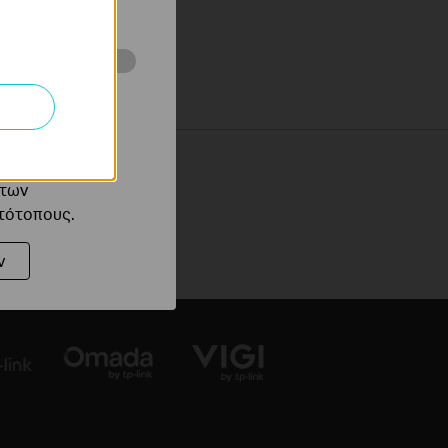
ότητές σας στον
 του ιστότοπού
ό τους
 των
στότοπους.
ν