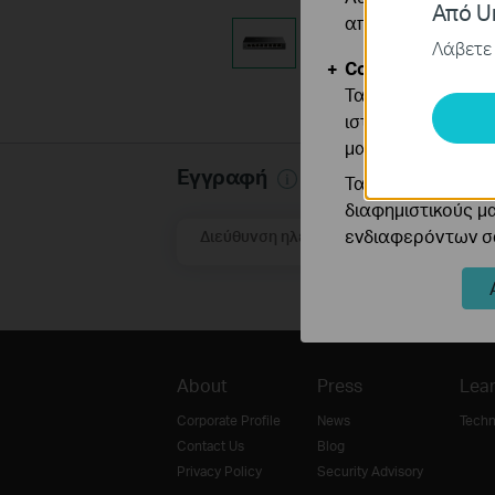
Από Un
απενεργοποιηθού
Λάβετε 
Cookies Ανάλυση
Τα cookie ανάλυσ
ιστότοπό μας για
μας.
Εγγραφή
Τα διαφημιστικά 
διαφημιστικούς μ
ενδιαφερόντων σα
Διεύθυνση ηλεκτρονικού ταχυδρομείου
About
Press
Lear
Corporate Profile
News
Techn
Contact Us
Blog
Privacy Policy
Security Advisory