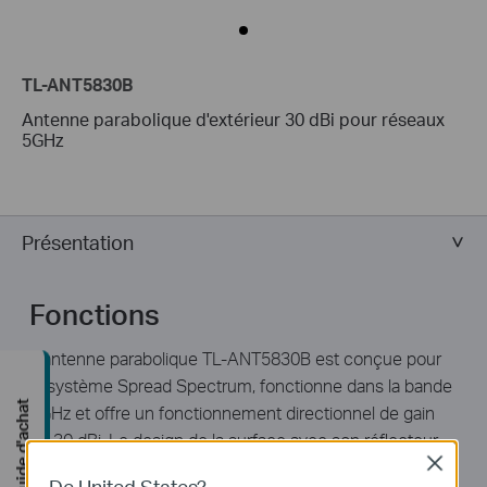
TL-ANT5830B
Antenne parabolique d'extérieur 30 dBi pour réseaux
5GHz
Présentation
Fonctions
L’antenne parabolique TL-ANT5830B est conçue pour
le système Spread Spectrum, fonctionne dans la bande
Guide d'achat
5GHz et offre un fonctionnement directionnel de gain
de 30 dBi. Le design de la surface avec son réflecteur
Close
en acier soudé offre des performances optimales. Cette
De United States?