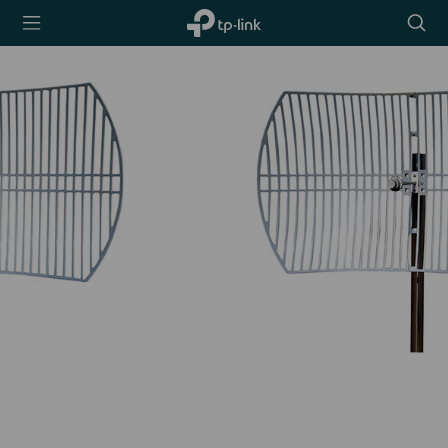
TP-Link,
Searc
Reliably
icon
Smart