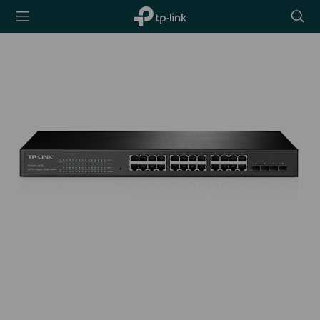
TP-Link,
Searc
Reliably
icon
Smart