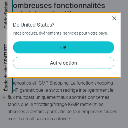
Nombreuses fonctionnalités
Guide d'achat
d'administration Niveau 2
Close
De United States?
Pour un champ d’application plus large des switches L2,
le T1600G-28TS prend en charge une liste complète de
Infos produits, événements, services pour votre pays.
fonctionnalités Niveau 2, dont le VLAN par balisage
Étude de site GRATUITE
802.1Q, la duplication de ports, STP/RSTP/MSTP, le
OK
protocole de contrôle d’agrégation de liens et la fonction
contrôle de flux 802.3x. De plus, le switch propose des
Autre option
fonctionnalités avancées pour la maintenance du
réseau, comme Loop Back Detection, Cable
Diagnostics et IGMP Snooping. La fonction snooping
IGMP garantit que le switch redirige intelligemment le
flux multicast uniquement aux abonnés concernés,
-
tandis que le throttling/filtrage IGMP restreint les
abonnés à certains ports afin de leur empêcher l'accès
à un flux multicast non autorisé.