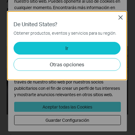
nuestro sitio web. Puedes oponerte al uso de cookies en
mayor disuasión
cualquier momento. Encontrarás más información en
nuestra
política de privacidad
.
Close
Las luces rojas y azules intermitentes disuaden mejor
De United States?
Cookies Básicas
que las blancas, sobre todo cuando se combinan con
Estas cookies son necesarias para el funcionamiento
Obtener productos, eventos y servicios para su región.
alarmas sonoras para asustar intrusos.
del sitio web y no pueden desactivarse en tu sistema.
Ir
Cookies de Análisis y de Marketing
Las cookies de análisis nos permiten analizar tus
actividades en nuestro sitio web con el fin de mejorar y
Otras opciones
adaptar la funcionalidad del mismo.
Las cookies de marketing pueden ser instaladas a
través de nuestro sitio web por nuestros socios
publicitarios con el fin de crear un perfil de tus intereses
y mostrarte anuncios relevantes en otros sitios web.
Aceptar todas las Cookies
Guardar Configuración