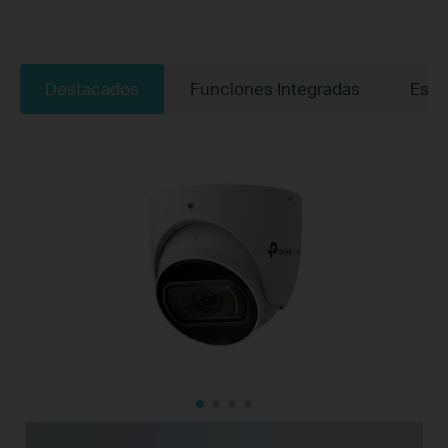
Destacados
Funciones Integradas
Espe