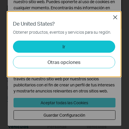
nuestro sitio web. Puedes oponerte al uso de cookies en
cualquier momento. Encontrarás más información en
nuestra
política de privacidad
.
Close
De United States?
Cookies Básicas
Estas cookies son necesarias para el funcionamiento
Obtener productos, eventos y servicios para su región.
del sitio web y no pueden desactivarse en tu sistema.
Ir
Cookies de Análisis y de Marketing
Clasificación de personas y
Las cookies de análisis nos permiten analizar tus
actividades en nuestro sitio web con el fin de mejorar y
vehículos
Otras opciones
adaptar la funcionalidad del mismo.
Las cookies de marketing pueden ser instaladas a
Distinga a las personas y los vehículos de otros
través de nuestro sitio web por nuestros socios
objetos y reciba notificaciones de eventos más
publicitarios con el fin de crear un perfil de tus intereses
precisas.
y mostrarte anuncios relevantes en otros sitios web.
Más información sobre la tecnología VIGI AI
>>
Aceptar todas las Cookies
Guardar Configuración
Clasificación de
Sólo
Sólo
personas y
Clasificación
Clasificación
vehículos
Personas
Vehículos