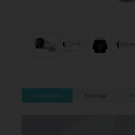
Destacados
En la caja
Fu