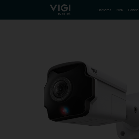
TP-Link, Reliably Smart
Cámaras
NVR
Panele