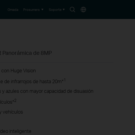
Buscar
País
Omada
Prosumers
Soporte
let Panorámica de 8MP
 con Huge Vision
1
e de infrarrojos de hasta 20m*
s y azules con mayor capacidad de disuasión
2
ículos*
y vehículos
deo inteligente