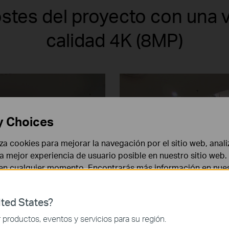
stes del proyecto con una v
calidad 4K (8MP)
y Choices
liza cookies para mejorar la navegación por el sitio web, anali
 la mejor experiencia de usuario posible en nuestro sitio we
 en cualquier momento. Encontrarás más información en nue
ted States?
 necesarias para el funcionamiento del sitio web y no puede
productos, eventos y servicios para su región.