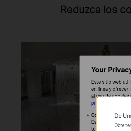
Reduzca los co
Your Privac
Este sitio web uti
en línea y ofrecer
al uso de cookies
privacidad
.
Cookies Básicas
De Uni
Estas cookies son
Obtener 
tu sistema.