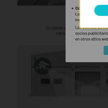
Cookies de Anális
Vista Normal
Las cookies de aná
mejorar y adaptar 
Las cookies de ma
En zonas amplias como vestíbulos
cámara panorámica con resol
socios publicitari
en otros sitios we