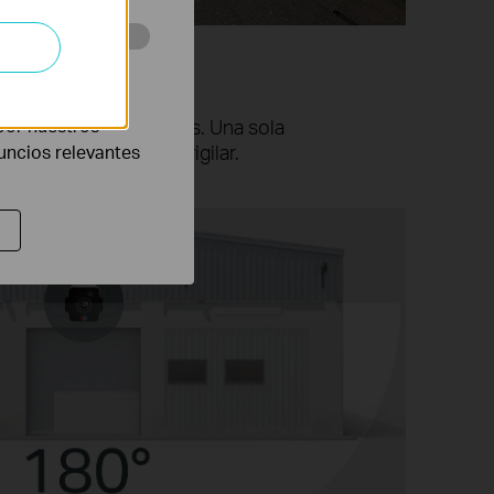
Vista Panorámica
eb con el fin de
por nuestros
ámaras eleva los costes. Una sola
 área que necesitas vigilar.
nuncios relevantes