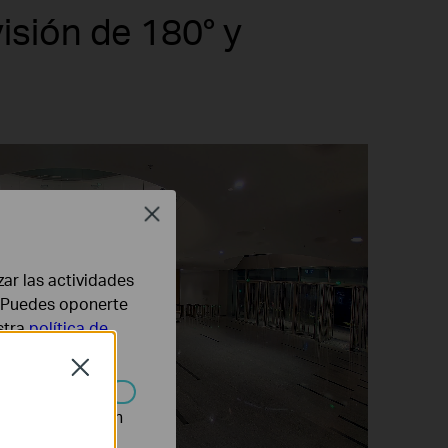
isión de 180° y
Close
zar las actividades
b. Puedes oponerte
stra
política de
Close
n desactivarse en