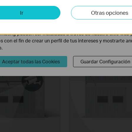
is y de Marketing
Ir
Otras opciones
lisis nos permiten analizar tus actividades en nuestro sitio w
la funcionalidad del mismo.
rketing pueden ser instaladas a través de nuestro sitio web 
, parques infantiles, cruces o almacenes, usar varias c
ución 4K y visión de 180° reduce costes y cubre todo el
os con el fin de crear un perfil de tus intereses y mostrarte a
b.
Aceptar todas las Cookies
Guardar Configuración