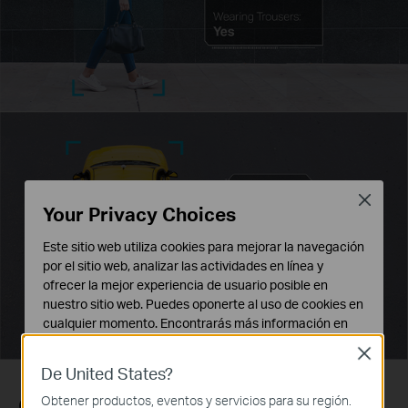
Close
Your Privacy Choices
Este sitio web utiliza cookies para mejorar la navegación
por el sitio web, analizar las actividades en línea y
ofrecer la mejor experiencia de usuario posible en
nuestro sitio web. Puedes oponerte al uso de cookies en
cualquier momento. Encontrarás más información en
nuestra
política de privacidad
.
Close
De United States?
Cookies Básicas
Estas cookies son necesarias para el funcionamiento
Clasificación de personas y vehículos
Obtener productos, eventos y servicios para su región.