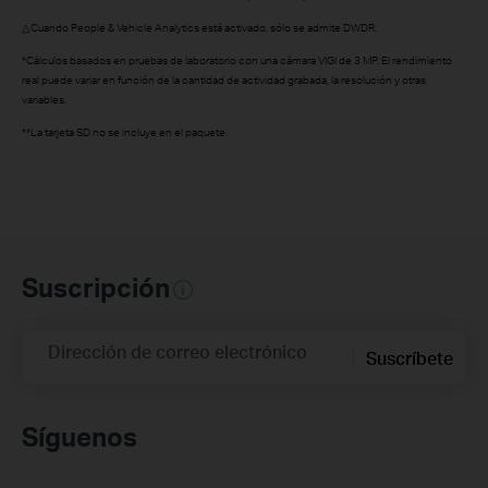
△Cuando People & Vehicle Analytics está activado, sólo se admite DWDR.
*Cálculos basados en pruebas de laboratorio con una cámara VIGI de 3 MP. El rendimiento
real puede variar en función de la cantidad de actividad grabada, la resolución y otras
variables.
**La tarjeta SD no se incluye en el paquete.
Suscripción
Dirección de correo electrónico
Suscríbete
Síguenos