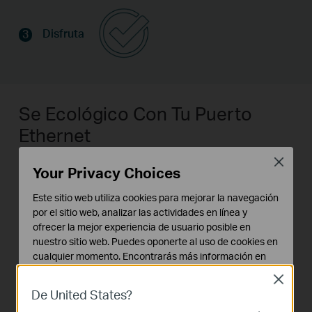
Disfruta
3
Se Ecológico Con Tu Puerto
Ethernet
Close
La serie LiteWave también admite tecnología de
Your Privacy Choices
eficiencia energética, lo que le ayuda a ahorrar
Este sitio web utiliza cookies para mejorar la navegación
energía y dinero. El consumo de energía se ajusta
por el sitio web, analizar las actividades en línea y
automáticamente según el estado del enlace y la
ofrecer la mejor experiencia de usuario posible en
nuestro sitio web. Puedes oponerte al uso de cookies en
longitud del cable, lo que le permite expandir su
cualquier momento. Encontrarás más información en
red . Ayuda al planeta y reduzca sus facturas de
nuestra
política de privacidad
.
Close
energía: ¡es una apuesta segura!
De United States?
Cookies Básicas
Estas cookies son necesarias para el funcionamiento