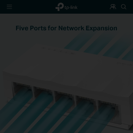
TP-Link,
Programa
Busca
Reliably
de
Smart
Fidelización