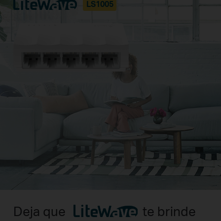
LS1005
Deja que
LiteWave
te brinde