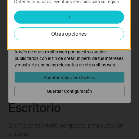
Obtener productos, eventos y servicios para su región.
del sitio web y no pueden desactivarse en tu sistema.
Ir
Cookies de Análisis y de Marketing
Las cookies de análisis nos permiten analizar tus
actividades en nuestro sitio web con el fin de mejorar y
Otras opciones
adaptar la funcionalidad del mismo.
Las cookies de marketing pueden ser instaladas a
través de nuestro sitio web por nuestros socios
publicitarios con el fin de crear un perfil de tus intereses
y mostrarte anuncios relevantes en otros sitios web.
Diseño Sin
Aceptar todas las Cookies
Ventiladores Para
Guardar Configuración
Escritorio
Diseño de escritorio compacto, para cualquier
entorno.