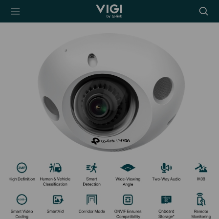
TP-Link, Reliably
Searc
Smart
icon