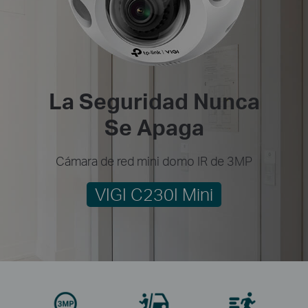
La Seguridad Nunca
Se Apaga
Cámara de red mini domo IR de 3MP
VIGI C230I Mini