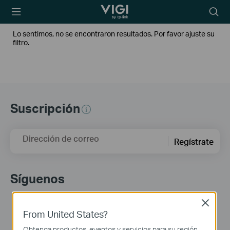
TP-Link, Reliably
Searc
Smart
icon
Lo sentimos, no se encontraron resultados. Por favor ajuste su
filtro.
Suscripción
Dirección de correo
Regístrate
Síguenos
Close
From United States?
Obtenga productos, eventos y servicios para su región.