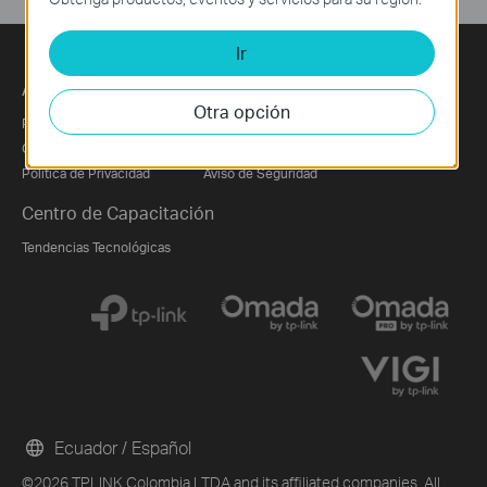
Ir
Acerca de Nosotros
Prensa
Partners
Otra opción
Perfil Corporativo
Noticias
Partner Program
Contáctanos
Blog
Política de Privacidad
Aviso de Seguridad
Centro de Capacitación
Tendencias Tecnológicas
Ecuador / Español
©2026 TPLINK Colombia LTDA and its affiliated companies. All