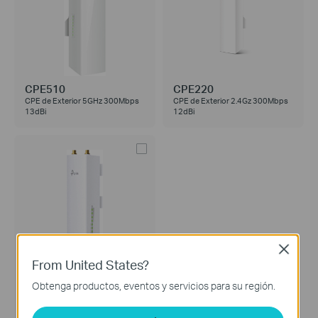
CPE510
CPE220
CPE de Exterior 5GHz 300Mbps
CPE de Exterior 2.4Gz 300Mbps
13dBi
12dBi
Close
From United States?
WBS210
Obtenga productos, eventos y servicios para su región.
Estación Base Inalámbrica de
Exterior a 300Mbps en 2,4GHz