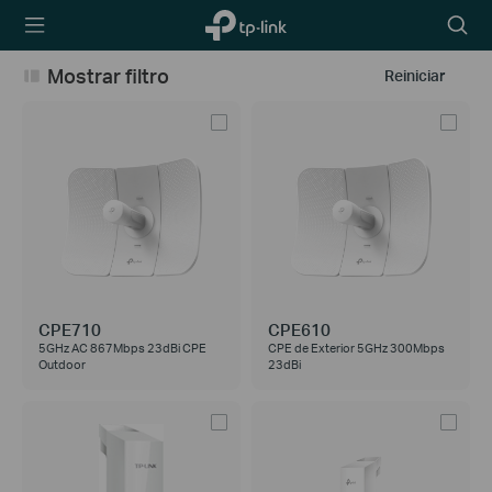
TP-Link,
Searc
Reliably
icon
Smart
Mostrar filtro
Reiniciar
CPE710
CPE610
5GHz AC 867Mbps 23dBi CPE
CPE de Exterior 5GHz 300Mbps
Outdoor
23dBi