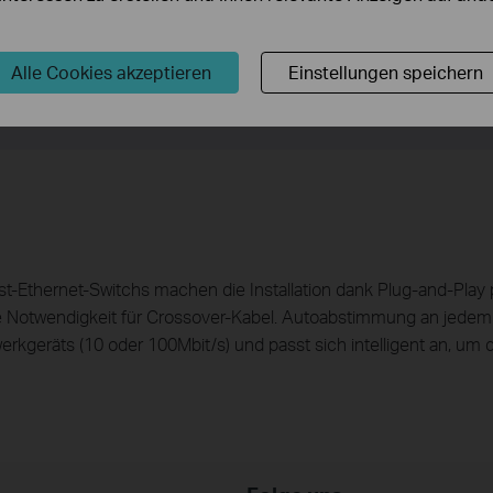
24D die Pakete weiter und filtert sie bei voller Kabelgeschwind
ontrolle für den Vollduplex-Modus und Backpressure für den Ha
rbeiten.
Alle Cookies akzeptieren
Einstellungen speichern
-Ethernet-Switchs machen die Installation dank Plug-and-Play p
die Notwendigkeit für Crossover-Kabel. Autoabstimmung an jedem 
kgeräts (10 oder 100Mbit/s) und passt sich intelligent an, um di