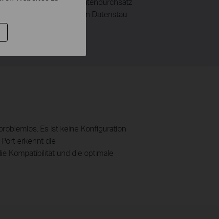
igkeit, um den maximalen Datendurchsatz
lbduplex-Modus lindern den Datenstau
roblemlos. Es ist keine Konfiguration
Port erkennt die
e Kompatibilität und die optimale