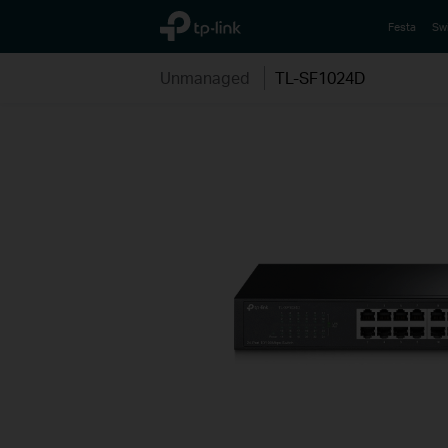
TP-Link, Reliably Smart
Festa
Sw
Unmanaged
TL-SF1024D