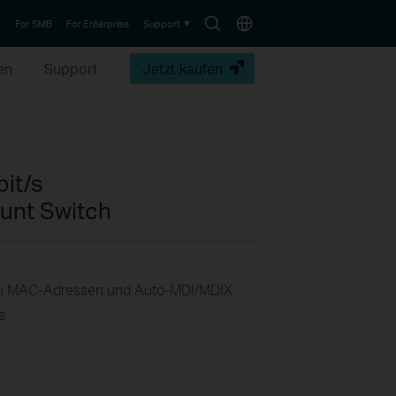
Search
Choose
e
For SMB
For Enterprise
Support
icon
location
en
Support
Jetzt kaufen
it/s
unt Switch
von MAC-Adressen und Auto-MDI/MDIX.
e