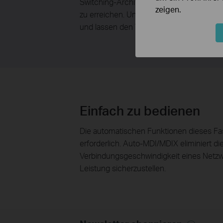
Switching-Architektur leitet der TL-SF10
zeigen.
zu erreichen. Und die IEEE802.3x-Flussk
und lassen den TL-SF1024D zuverlässig a
Einfach zu bedienen
Die automatischen Funktionen dieses Fast
erforderlich. Auto-MDI/MDIX eliminiert 
Verbindungsgeschwindigkeit eines Netzwer
Leistung sicherzustellen.