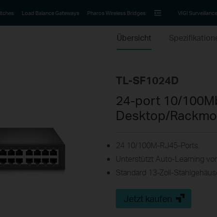
itches
Load Balance Gateways
Pharos Wireless Bridges
VIGI Surveillanc
Übersicht
Spezifikation
TL-SF1024D
24-port 10/100Mb
Desktop/Rackmo
24 10/100M-RJ45-Ports.
Unterstützt Auto-Learning 
Standard 13-Zoll-Stahlgehäus
Jetzt kaufen