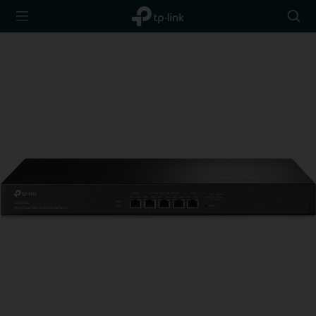
TP-Link,
Searc
Reliably
icon
Smart