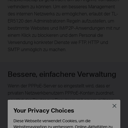
verhindern zu können. Um ein besseres Management
des internen Netzwerks zu ermöglichen, erlaubt der TL-
ER5120 den Administratoren Regeln aufzustellen, um
bestimmte Websites und IM/P2P-Anwendungen mit nur
einem Klick zu blockieren und dem Personal die
Verwendung konkreter Dienste wie FTP, HTTP und
SMTP unmöglich zu machen.
Bessere, einfachere Verwaltung
Wenn der PPPoE-Server so eingestellt wird, dass er
privaten Netzwerkbenutzern PPPoE-Konten zuordnet,
gewährt der Router nur Benutzern mit einem gültigen
Close
Konto und nach der durchgeführten Authentifizierung
Your Privacy Choices
Zugang zum Internet. In Zusammenarbeit mit der IP-
Diese Webseite verwendet Cookies, um die
basierten Datenratensteuerung ist er in der Lage, die
Websitenavigation zu verbessern, Online-Aktivitäten zu