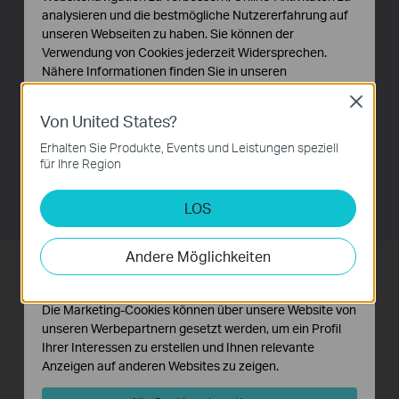
Nutzung der Leitungskapazität durch bestimmte PPPoE-
analysieren und die bestmögliche Nutzererfahrung auf
Konten zu beschränken. Darüber hinaus ist die E-
unseren Webseiten zu haben. Sie können der
Bulletin-Funktion in der Lage, an bestimmte
Verwendung von Cookies jederzeit Widersprechen.
Benutzergruppen in regelmäßigen Abständen
Nähere Informationen finden Sie in unseren
Nachrichten in Form von Webseiten zu versenden, die
Datenschutzhinweisen
.
Close
die Nutzer über das Ablaufdatum der PPPoE-Konto-
Von United States?
Notwendige Cookies
Freigabe benachrichtigen. Mit den oben beschriebenen
Diese Cookies sind zur Funktion der Website
Erhalten Sie Produkte, Events und Leistungen speziell
Funktionen priorisiert der Router unterschiedliche
erforderlich und können in Ihren Systemen nicht
für Ihre Region
deaktiviert werden.
Benutzer in Surferklassen, um ein besseres
Management zu gewährleisten.
LOS
Analyse- und Marketing-Cookies
Analyse-Cookies ermöglichen es uns, Ihre Aktivitäten
auf unserer Website zu analysieren, um die
Andere Möglichkeiten
Funktionsweise unserer Website zu verbessern und
Optimierung der Nutzung Ihrer
anzupassen.
Leitungskapazität
Die Marketing-Cookies können über unsere Website von
unseren Werbepartnern gesetzt werden, um ein Profil
Der TL-ER5120 verfügt über drei frei konfigurierbare
Ihrer Interessen zu erstellen und Ihnen relevante
Ports, die entweder auf LAN oder WAN eingestellt
Anzeigen auf anderen Websites zu zeigen.
werden können, sodass der Router bis zu vier WAN-