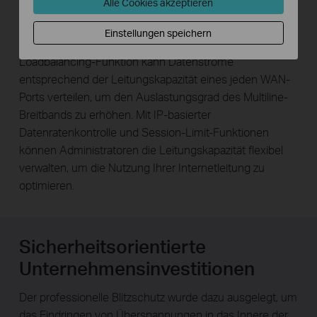
Alle Cookies akzeptieren
Ports mit verschiedenen
Internetzugangsvoraussetzungen unterstützt, die durch
Einstellungen speichern
ein Gerät befriedigt werden. Die Intelligent-
Loadbalancing-Funktion kann Datenströme
entsprechend der Leitungskapazität eines jeden WAN-
Ports verteilen, um den Auslastungsgrad des Multiline-
Breitbands zu erhöhen. Mit IP-basierter
Datenratenkontrolle und Session-Limit-Funktionen
können Administratoren die Leitungskapazität flexibel
verwalten, um die Nutzung Ihrer Internetleitung zu
optimieren.
Sicherheitsorientierte
Unternehmensinvestitionen
Der professionelle Blitzschutz wurde dazu ausgelegt, um
das Eindringen von Überspannungen in das Innere der