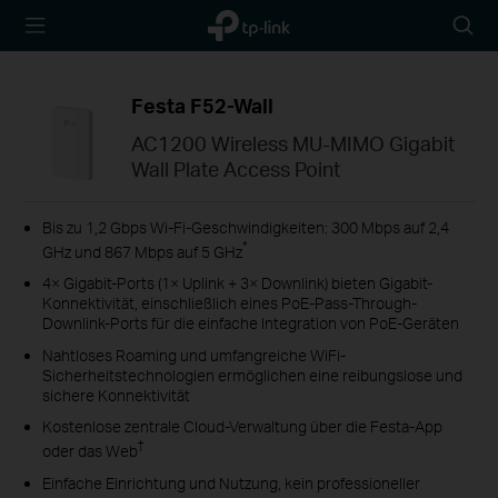
TP-Link,
Searc
Reliably
icon
Smart
Festa F52-Wall
AC1200 Wireless MU-MIMO Gigabit
Wall Plate Access Point
Bis zu 1,2 Gbps Wi-Fi-Geschwindigkeiten: 300 Mbps auf 2,4
*
GHz und 867 Mbps auf 5 GHz
4× Gigabit-Ports (1× Uplink + 3× Downlink) bieten Gigabit-
Konnektivität, einschließlich eines PoE-Pass-Through-
Downlink-Ports für die einfache Integration von PoE-Geräten
Nahtloses Roaming und umfangreiche WiFi-
Sicherheitstechnologien ermöglichen eine reibungslose und
sichere Konnektivität
Kostenlose zentrale Cloud-Verwaltung über die Festa-App
†
oder das Web
Einfache Einrichtung und Nutzung, kein professioneller