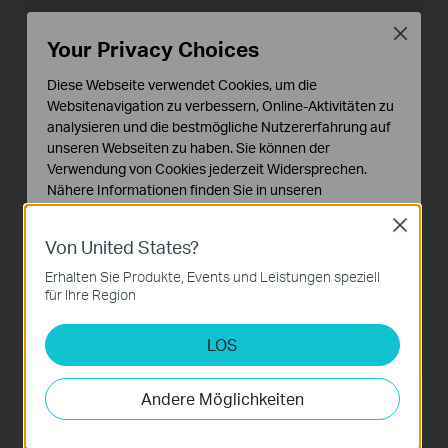
Close
Your Privacy Choices
Diese Webseite verwendet Cookies, um die
Websitenavigation zu verbessern, Online-Aktivitäten zu
analysieren und die bestmögliche Nutzererfahrung auf
unseren Webseiten zu haben. Sie können der
Verwendung von Cookies jederzeit Widersprechen.
Ohne MU-MIMO
Nähere Informationen finden Sie in unseren
Datenschutzhinweisen
.
Close
Von United States?
Notwendige Cookies
Bis zu 867
5 GHz
Mbps
Diese Cookies sind zur Funktion der Website
Erhalten Sie Produkte, Events und Leistungen speziell
erforderlich und können in Ihren Systemen nicht
für Ihre Region
deaktiviert werden.
Bis zu 300
2.4 GHz
Mbps
LOS
Analyse- und Marketing-Cookies
Analyse-Cookies ermöglichen es uns, Ihre Aktivitäten
auf unserer Website zu analysieren, um die
Andere Möglichkeiten
Funktionsweise unserer Website zu verbessern und
anzupassen.