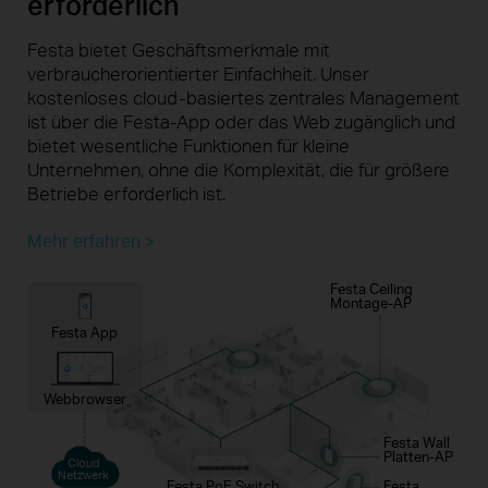
erforderlich
Festa bietet Geschäftsmerkmale mit
verbraucherorientierter
Einfachheit. Unser
kostenloses
cloud-basiertes
zentrales Management
ist über die Festa-App oder das Web zugänglich und
bietet wesentliche Funktionen für kleine
Unternehmen, ohne die Komplexität, die für
größere
Betriebe erforderlich ist.
Mehr erfahren >
Festa Ceiling
Montage-AP
Festa App
Webbrowser
Festa Wall
Platten-AP
Cloud
Netzwerk
Festa PoE Switch
Festa