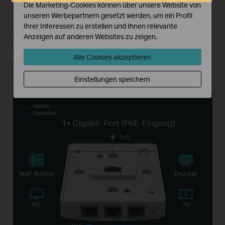
Gigabit Verkabelte Leistung
Die Marketing-Cookies können über unsere Website von
unseren Werbepartnern gesetzt werden, um ein Profil
Ihrer Interessen zu erstellen und Ihnen relevante
Vier Gigabit-Ethernet-Ports bieten vollständige
Anzeigen auf anderen Websites zu zeigen.
Konnektivität im gesamten Netzwerk für
Hochgeschwindigkeits
Übertragungen und
Alle Cookies akzeptieren
ermöglichen es Ihnen,
mehrere Geräte mit Ihrem
Netzwerk zu verbinden.
Einstellungen speichern
Uplink
Downlink
1× Gigabit-Port (PoE-Eingang)
PoE
VoIP-Telefon
Drucker
PC
TV