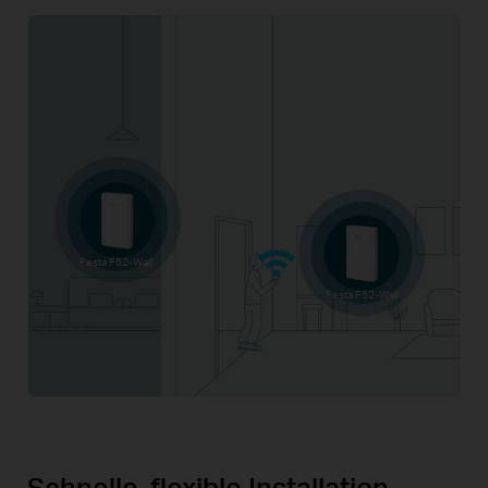
Festa F52-Wall
Festa F52-Wall
Schnelle, flexible Installation