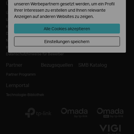
Über TP-Link
Presse
unseren Werbepartnern gesetzt werden, um ein Profil
Ihrer Interessen zu erstellen und Ihnen relevante
Über uns
News/Presse
Anzeigen auf anderen Websites zu zeigen.
Unternehmensprofil
Blog
Kontakt
Sicherheitshinweis
Alle Cookies akzeptieren
Datenschutzhinweise
Nutzungsbedingungen
Einstellungen speichern
Impressum
Datenschutzhinweise für Bewerber
Partner
Bezugsquellen
SMB Katalog
Partner Programm
Lernportal
Technologie-Bibliothek