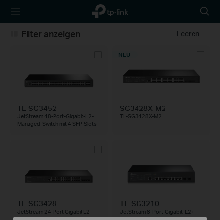
TP-Link,
Searc
Reliably
icon
Smart
Filter anzeigen
Leeren
NEU
TL-SG3452
SG3428X-M2
JetStream 48-Port-Gigabit-L2-
TL-SG3428X-M2
Managed-Switch mit 4 SFP-Slots
TL-SG3428
TL-SG3210
JetStream 24-Port Gigabit L2
JetStream 8-Port-Gigabit-L2+-
Managed Switch mit 4 SFP-Slots
Managed-Switch mit 2 SFP Slots