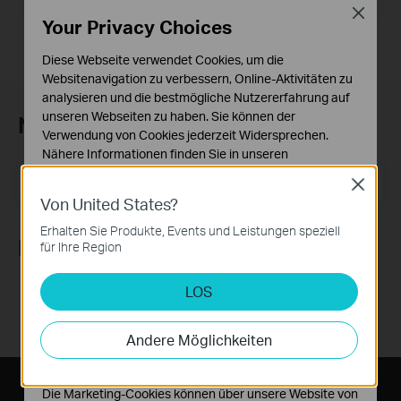
Close
Your Privacy Choices
Diese Webseite verwendet Cookies, um die
Websitenavigation zu verbessern, Online-Aktivitäten zu
analysieren und die bestmögliche Nutzererfahrung auf
unseren Webseiten zu haben. Sie können der
Newsletter abonnieren
Verwendung von Cookies jederzeit Widersprechen.
Nähere Informationen finden Sie in unseren
Datenschutzhinweisen
.
E-Mail-Adresse
Registrieren
Close
Von United States?
Notwendige Cookies
Diese Cookies sind zur Funktion der Website
Erhalten Sie Produkte, Events und Leistungen speziell
Folge uns
erforderlich und können in Ihren Systemen nicht
für Ihre Region
deaktiviert werden.
LOS
Analyse- und Marketing-Cookies
Analyse-Cookies ermöglichen es uns, Ihre Aktivitäten
auf unserer Website zu analysieren, um die
Andere Möglichkeiten
Funktionsweise unserer Website zu verbessern und
anzupassen.
Die Marketing-Cookies können über unsere Website von