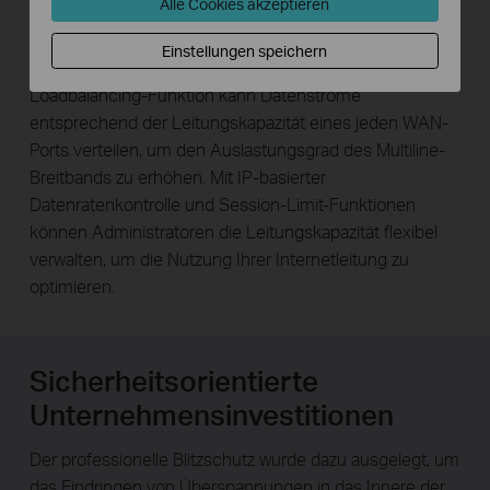
Alle Cookies akzeptieren
Ports mit verschiedenen
Internetzugangsvoraussetzungen unterstützt, die durch
Einstellungen speichern
ein Gerät befriedigt werden. Die Intelligent-
Loadbalancing-Funktion kann Datenströme
entsprechend der Leitungskapazität eines jeden WAN-
Ports verteilen, um den Auslastungsgrad des Multiline-
Breitbands zu erhöhen. Mit IP-basierter
Datenratenkontrolle und Session-Limit-Funktionen
können Administratoren die Leitungskapazität flexibel
verwalten, um die Nutzung Ihrer Internetleitung zu
optimieren.
Sicherheitsorientierte
Unternehmensinvestitionen
Der professionelle Blitzschutz wurde dazu ausgelegt, um
das Eindringen von Überspannungen in das Innere der