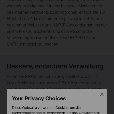
verhindern zu können. Um ein besseres Management
des internen Netzwerks zu ermöglichen, erlaubt der TL-
ER5120 den Administratoren Regeln aufzustellen, um
bestimmte Websites und IM/P2P-Anwendungen mit nur
einem Klick zu blockieren und dem Personal die
Verwendung konkreter Dienste wie FTP, HTTP und
SMTP unmöglich zu machen.
Bessere, einfachere Verwaltung
Wenn der PPPoE-Server so eingestellt wird, dass er
privaten Netzwerkbenutzern PPPoE-Konten zuordnet,
gewährt der Router nur Benutzern mit einem gültigen
Close
Konto und nach der durchgeführten Authentifizierung
Your Privacy Choices
Zugang zum Internet. In Zusammenarbeit mit der IP-
Diese Webseite verwendet Cookies, um die
basierten Datenratensteuerung ist er in der Lage, die
Websitenavigation zu verbessern, Online-Aktivitäten zu