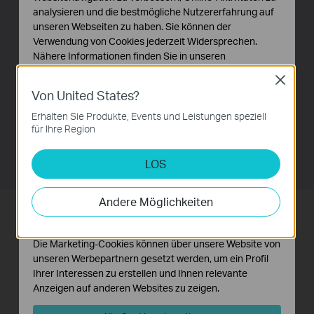
Nutzung der Leitungskapazität durch bestimmte PPPoE-
analysieren und die bestmögliche Nutzererfahrung auf
Konten zu beschränken. Darüber hinaus ist die E-
unseren Webseiten zu haben. Sie können der
Bulletin-Funktion in der Lage, an bestimmte
Verwendung von Cookies jederzeit Widersprechen.
Benutzergruppen in regelmäßigen Abständen
Nähere Informationen finden Sie in unseren
Nachrichten in Form von Webseiten zu versenden, die
Datenschutzhinweisen
.
Close
die Nutzer über das Ablaufdatum der PPPoE-Konto-
Von United States?
Notwendige Cookies
Freigabe benachrichtigen. Mit den oben beschriebenen
Diese Cookies sind zur Funktion der Website
Erhalten Sie Produkte, Events und Leistungen speziell
Funktionen priorisiert der Router unterschiedliche
erforderlich und können in Ihren Systemen nicht
für Ihre Region
deaktiviert werden.
Benutzer in Surferklassen, um ein besseres
Management zu gewährleisten.
LOS
Analyse- und Marketing-Cookies
Analyse-Cookies ermöglichen es uns, Ihre Aktivitäten
auf unserer Website zu analysieren, um die
Andere Möglichkeiten
Funktionsweise unserer Website zu verbessern und
Optimierung der Nutzung Ihrer
anzupassen.
Leitungskapazität
Die Marketing-Cookies können über unsere Website von
unseren Werbepartnern gesetzt werden, um ein Profil
Der TL-ER5120 verfügt über drei frei konfigurierbare
Ihrer Interessen zu erstellen und Ihnen relevante
Ports, die entweder auf LAN oder WAN eingestellt
Anzeigen auf anderen Websites zu zeigen.
werden können, sodass der Router bis zu vier WAN-