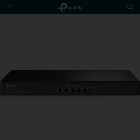
TP-Link,
Searc
Reliably
icon
Smart