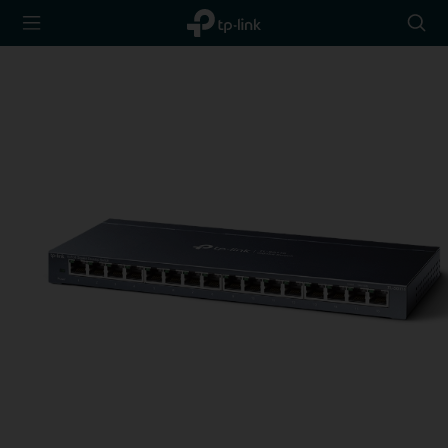
TP-Link,
Searc
Reliably
icon
Smart