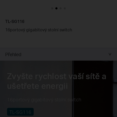
TL-SG116
16portový gigabitový stolní switch
Přehled
Zvyšte rychlost vaší sítě a
ušetřete energii
16portový gigabitový stolní switch
TL-SG116