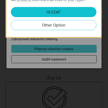
Analytické a marketingové cookies
HLEDAT
Soubory cookie pro nám umožňují analyzovat vaše
Připojení k zařízením.
IP telefon Fax
aktivity na našich webových stránkách za účelem
Telefon Počítač
zlepšení a přizpůsobení jejich funkčnosti.
Internet
Other Option
Marketingové soubory cookie mohou prostřednictvím
našich webových stránek nastavit, aby se vám
zobrazovali relevantní reklamy.
Přijmout všechny cookies
Uložit nastavení
A je to!