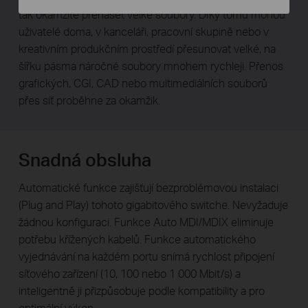
tak okamžitě přenášet velké soubory. Díky tomu mohou
uživatelé doma, v kanceláři, pracovní skupině nebo v
kreativním produkčním prostředí přesunovat velké, na
šířku pásma náročné soubory mnohem rychleji. Přenos
grafických, CGI, CAD nebo multimediálních souborů
přes síť proběhne za okamžik.
Snadná obsluha
Automatické funkce zajišťují bezproblémovou instalaci
(Plug and Play) tohoto gigabitového switche. Nevyžaduje
žádnou konfiguraci. Funkce Auto MDI/MDIX eliminuje
potřebu křížených kabelů. Funkce automatického
vyjednávání na každém portu snímá rychlost připojení
síťového zařízení (10, 100 nebo 1 000 Mbit/s) a
inteligentně ji přizpůsobuje podle kompatibility a pro
optimální výkon.