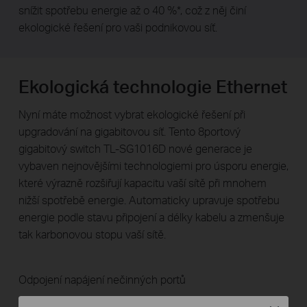
snížit spotřebu energie až o 40 %*, což z něj činí
ekologické řešení pro vaši podnikovou síť.
Ekologická technologie Ethernet
Nyní máte možnost vybrat ekologické řešení při
upgradování na gigabitovou síť. Tento 8portový
gigabitový switch TL-SG1016D nové generace je
vybaven nejnovějšími technologiemi pro úsporu energie,
které výrazně rozšiřují kapacitu vaší sítě při mnohem
nižší spotřebě energie. Automaticky upravuje spotřebu
energie podle stavu připojení a délky kabelu a zmenšuje
tak karbonovou stopu vaší sítě.
Odpojení napájení nečinných portů
Když jsou počítač nebo síť vypnuté, příslušný port