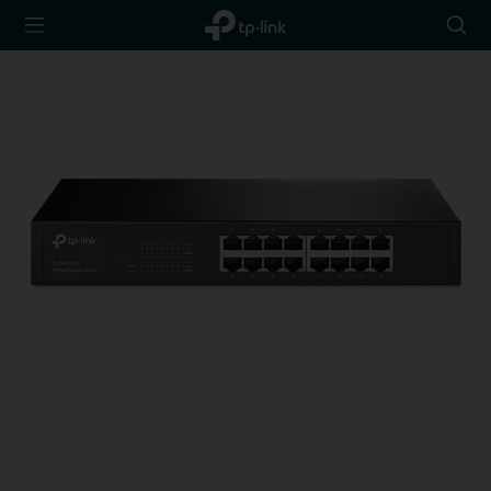
TP-Link,
Searc
Reliably
icon
Smart