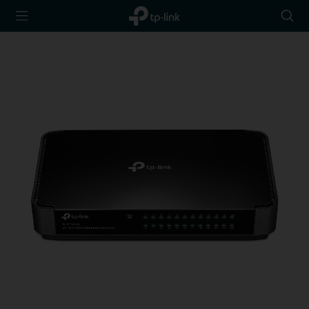
TP-Link,
Searc
Reliably
icon
Smart