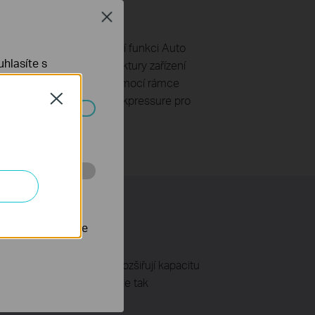
Close
 Všechny porty podporují funkci Auto
hlasíte s
kované přepínací architektury zařízení
aximální propustnosti. Pomocí rámce
plně duplexní režim a Backpressure pro
Close
ch systémech
 stránkách za
nastavit, aby se
nergie, které výrazně rozšiřují kapacitu
 a délky kabelu a zmenšuje tak