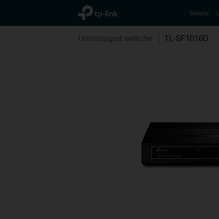
TP-Link, Reliably Smart
Switche
L
Unmanaged switche
TL-SF1016D