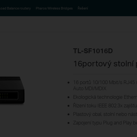
oad Balance routery
Pharos Wireless Bridges
Řešení
TL-SF1016D
16portový stolní
16 portů 10/100 Mbit/s RJ45
Auto MDI/MDIX
Ekologická technologie Ethern
Řízení toku IEEE 802.3x zajišť
Plastový obal, stolní nebo ná
Zapojení typu Plug and Play b