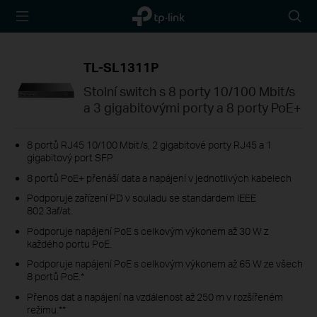
TP-Link,
Searc
Reliably
icon
Smart
TL-SL1311P
Stolní switch s 8 porty 10/100 Mbit/s
a 3 gigabitovými porty a 8 porty PoE+
8 portů RJ45 10/100 Mbit/s, 2 gigabitové porty RJ45 a 1
gigabitový port SFP
8 portů PoE+ přenáší data a napájení v jednotlivých kabelech
Podporuje zařízení PD v souladu se standardem IEEE
802.3af/at.
Podporuje napájení PoE s celkovým výkonem až 30 W z
každého portu PoE.
Podporuje napájení PoE s celkovým výkonem až 65 W ze všech
8 portů PoE.*
Přenos dat a napájení na vzdálenost až 250 m v rozšířeném
režimu.**