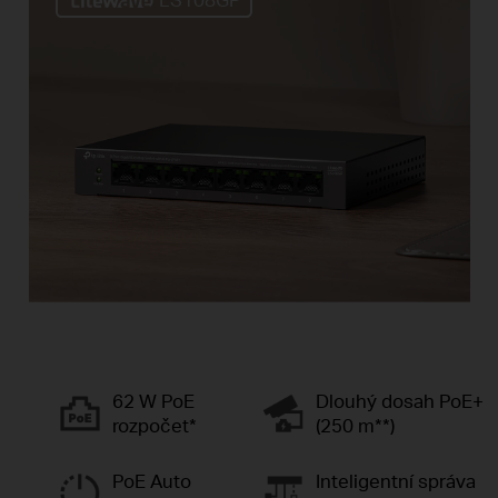
62 W PoE
Dlouhý dosah PoE+
rozpočet*
(250 m**)
PoE Auto
Inteligentní správa