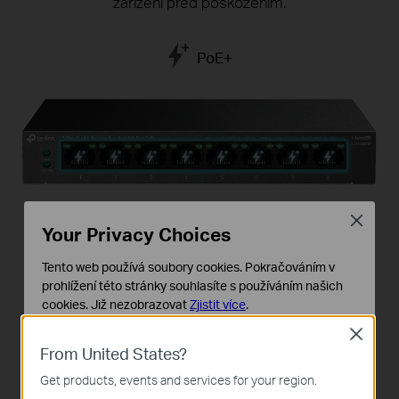
zařízení před poškozením.
PoE+
Close
Your Privacy Choices
Access
IP
IP
Tento web používá soubory cookies. Pokračováním v
bod
telefon
kamera
prohlížení této stránky souhlasíte s používáním našich
cookies.
Již nezobrazovat
Zjistit více
.
Close
Základní cookies
From United States?
Tyto cookies jsou nezbytné pro fungování webových
IPTV
Síťový video
Počítač
stránek a nelze je ve vašich systémech deaktivovat.
rekordér
Get products, events and services for your region.