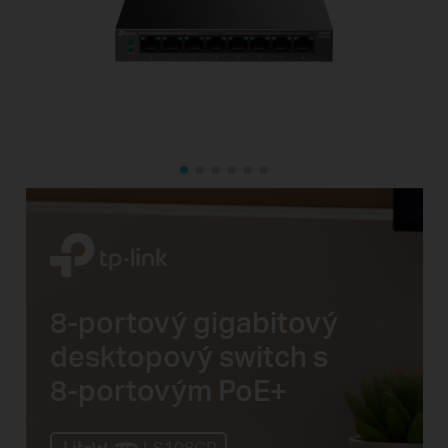
8-portový
gigabitový
desktopový switch s
8-portovým
PoE+
LS108GP