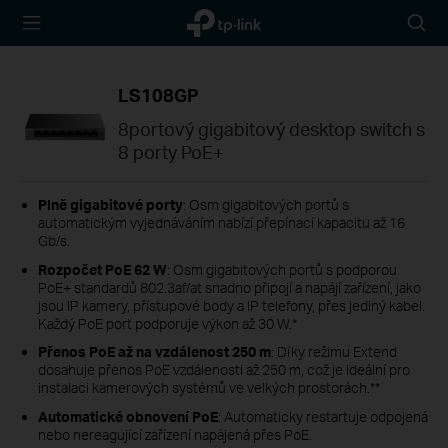
TP-Link,
Searc
Reliably
icon
Smart
LS108GP
8portový gigabitový desktop switch s
8 porty PoE+
Plně gigabitové porty
: Osm gigabitových portů s
automatickým vyjednáváním nabízí přepínací kapacitu až 16
Gb/s.
Rozpočet PoE 62 W
: Osm gigabitových portů s podporou
PoE+ standardů 802.3af/at snadno připojí a napájí zařízení, jako
jsou IP kamery, přístupové body a IP telefony, přes jediný kabel.
Každý PoE port podporuje výkon až 30 W.*
Přenos PoE až na vzdálenost 250 m
: Díky režimu Extend
dosahuje přenos PoE vzdálenosti až 250 m, což je ideální pro
instalaci kamerových systémů ve velkých prostorách.**
Automatické obnovení PoE
: Automaticky restartuje odpojená
nebo nereagující zařízení napájená přes PoE.