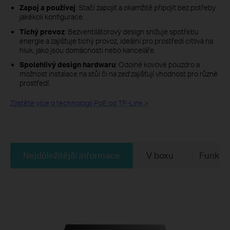
Zapoj a používej
: Stačí zapojit a okamžitě připojit bez potřeby
jakékoli konfigurace.
Tichý provoz
: Bezventilátorový design snižuje spotřebu
energie a zajišťuje tichý provoz, ideální pro prostředí citlivá na
hluk, jako jsou domácnosti nebo kanceláře.
Spolehlivý design hardwaru
: Odolné kovové pouzdro a
možnost instalace na stůl či na zeď zajišťují vhodnost pro různé
prostředí.
Zjistěte více o technologii PoE od TP-Link >
Nejdůležitější informace
V boxu
Funkce