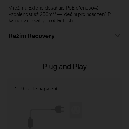
V režimu Extend dosahuje PoE přenosová
vzdálenost až 250m** — ideální pro nasazení IP
kamer v rozsáhlých oblastech.
Režim Recovery
PoE Auto Recovery
Režim Recovery pomáhá automaticky
detekovat a restartovat PD zařízení, jako jsou
Plug and Play
kamery a AP, když dojde k výpadku nebo
nefunkčnosti — vše bez nutnosti manuálního
monitorování a restartování.
1. Připojte napájení