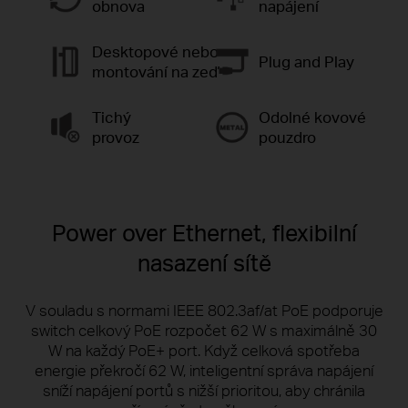
obnova
napájení
Desktopové nebo
Plug and Play
montování na zeď
Tichý
Odolné kovové
provoz
pouzdro
Power over Ethernet, flexibilní
nasazení sítě
V souladu s normami IEEE 802.3af/at PoE podporuje
switch celkový PoE rozpočet 62 W s maximálně 30
W na každý PoE+ port. Když celková spotřeba
energie překročí 62 W, inteligentní správa napájení
sníží napájení portů s nižší prioritou, aby chránila