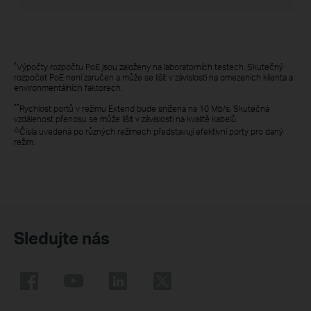
*
Výpočty rozpočtu PoE jsou založeny na laboratorních testech. Skutečný
rozpočet PoE není zaručen a může se lišit v závislosti na omezeních klienta a
environmentálních faktorech.
**
Rychlost portů v režimu Extend bude snížena na 10 Mb/s. Skutečná
vzdálenost přenosu se může lišit v závislosti na kvalitě kabelů.
△
Čísla uvedená po různých režimech představují efektivní porty pro daný
režim.
Sledujte nás