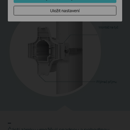
Uložit nastavení
Montáž na tyč
Přijímač příjmu
Části zámku umožňují snadnou a pohodlnou