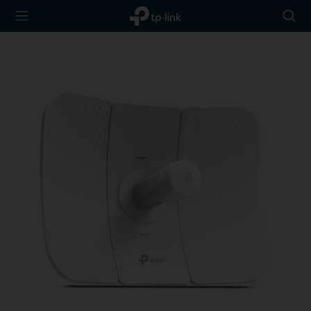
TP-Link,
Searc
Reliably
icon
Smart