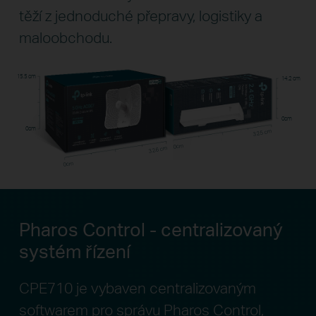
těží z jednoduché přepravy, logistiky a
maloobchodu.
15.5 cm
14.2 cm
0cm
0cm
32.5 cm
0cm
32.6 cm
0cm
Pharos Control - centralizovaný
systém řízení
CPE710 je vybaven centralizovaným
softwarem pro správu Pharos Control,