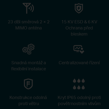
23 dBi směrová
2 × 2
15 KV ESD & 6 KV
MIMO anténa
Ochrana před
bleskem
Snadná montáž a
Centralizované
řízení
flexibilní instalace
Konstrukce odolná
Kryt IP65 odolný proti
proti větru
povětrnostním vlivům