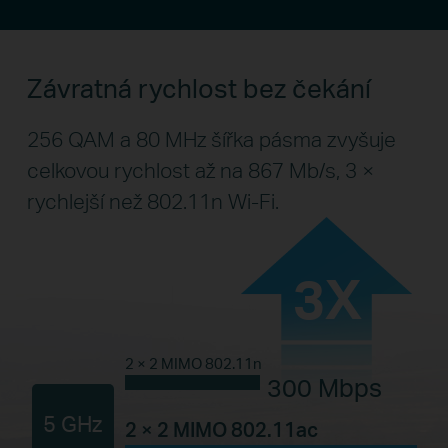
Závratná rychlost bez čekání
256 QAM a 80 MHz šířka pásma zvyšuje
celkovou rychlost až na 867 Mb/s, 3 ×
rychlejší než 802.11n Wi-Fi.
3X
2 × 2 MIMO 802.11n
300 Mbps
5 GHz
2 × 2 MIMO 802.11ac