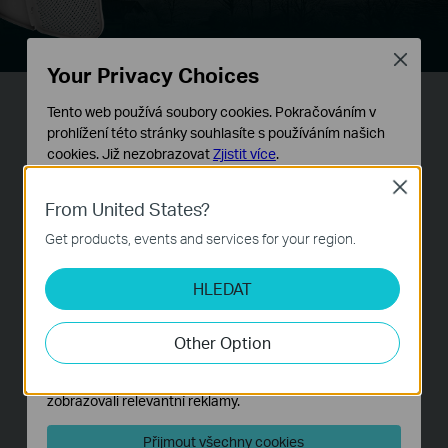
Close
Your Privacy Choices
Tento web používá soubory cookies. Pokračováním v
Stabilní konstrukční řešení a
prohlížení této stránky souhlasíte s používáním našich
flexibilní instalace
cookies.
Již nezobrazovat
Zjistit více
.
Close
Základní cookies
From United States?
Tyto cookies jsou nezbytné pro fungování webových
stránek a nelze je ve vašich systémech deaktivovat.
Get products, events and services for your region.
Analytické a marketingové cookies
HLEDAT
Soubory cookie pro nám umožňují analyzovat vaše
aktivity na našich webových stránkách za účelem
zlepšení a přizpůsobení jejich funkčnosti.
Other Option
Marketingové soubory cookie mohou prostřednictvím
našich webových stránek nastavit, aby se vám
Boční
panel reflektoru
zobrazovali relevantní reklamy.
Boční
panel reflektoru
Anténa
Centrální
příjmu
panel reflektoru
Přijmout všechny cookies