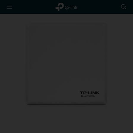
TP-Link,
Searc
Reliably
icon
Smart