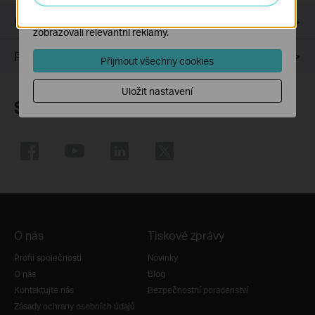
Marketingové soubory cookie mohou prostřednictvím
našich webových stránek nastavit, aby se vám
Parametry
zobrazovali relevantní reklamy.
Podpora
Přijmout všechny cookies
Uložit nastavení
Sledujte nás
O nás
Tiskové zprávy
Profil společnosti
Novinky
O nás
Blog
Kontaktujte nás
Bezpečnostní poradenství
Zásady ochrany osobních údajů