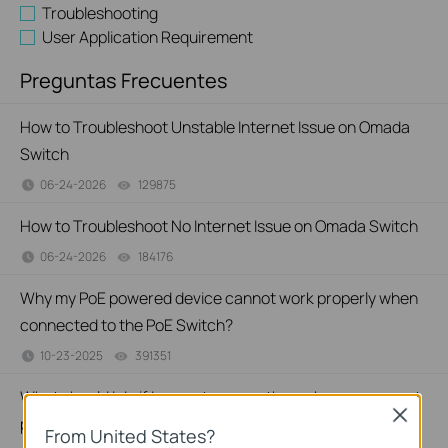
Troubleshooting
User Application Requirement
Preguntas Frecuentes
How to Troubleshoot Unstable Internet Issue on Omada
Switch
06-24-2026
129875
views
How to Troubleshoot No Internet Issue on Omada Switch
06-24-2026
184176
views
Why my PoE powered device cannot work properly when
connected to the PoE Switch?
10-23-2025
391351
views
What should I do if I cannot access the web management
Close
page of my TP-Link switch?
From United States?