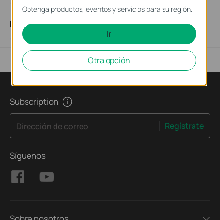
07-23-2024
543003
views
Obtenga productos, eventos y servicios para su región.
How to choose PoE switch
Ir
06-28-2022
208088
views
Otra opción
Subscription
Regístrate
Dirección de correo
Síguenos
Sobre nosotros