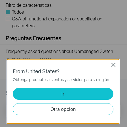
Filtro de características:
Todos
Q&A of functional explanation or specification
parameters
Preguntas Frecuentes
Frequently asked questions about Unmanaged Switch
07-23-2024
351622
views
Close
From United States?
Obtenga productos, eventos y servicios para su región.
Subscription
Ir
Otra opción
Dirección de correo
Regístrate