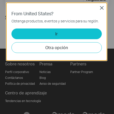
Close
From United States?
Síguenos
Obtenga productos, eventos y servicios para su región.
Ir
Otra opción
Sobre nosotros
Prensa
Partners
Perfil corporativo
Noticias
Partner Program
Contáctanos
Blog
Política de privacidad
Aviso de seguridad
Centro de aprendizaje
Tendencias en tecnología