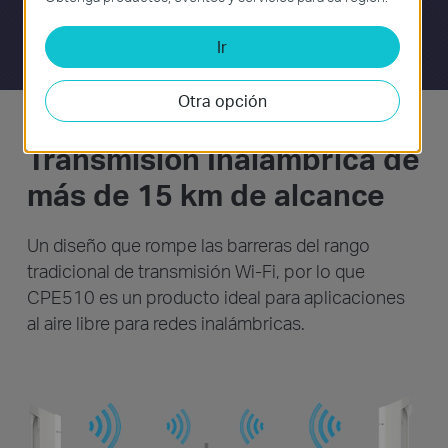
Ir
Otra opción
Transmisión Inalámbrica de
más de 15 km de alcance
Un diseño que rompe las barreras del rango
tradicional de transmisión Wi-Fi, por lo que
CPE510 es un producto ideal para aplicaciones
al aire libre para redes inalámbricas.