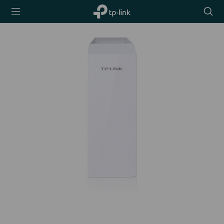
TP-Link,
Searc
Reliably
icon
Smart