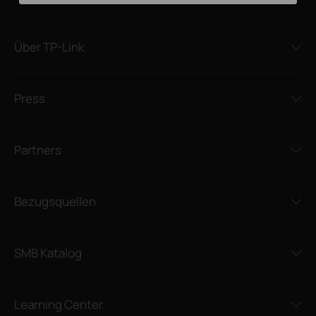
Über TP-Link
Press
Partners
Bezugsquellen
SMB Katalog
Learning Center