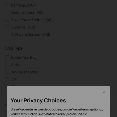
Kameras (VIGI)
Videorekorder (VIGI)
Solar Power System (VIGI)
Zubehör (VIGI)
Software Service (VIGI)
FAQ Type
Before You Buy
Setup
Troubleshooting
API
Others
Close
Your Privacy Choices
Sortieren nach
Diese Webseite verwendet Cookies, um die Websitenavigation zu
Time
verbessern, Online-Aktivitäten zu analysieren und die