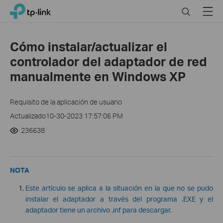
Click
Search
Menu
TP-Link, Reliably Smart
to
skip
the
Cómo instalar/actualizar el
navigation
controlador del adaptador de red
bar
manualmente en Windows XP
Requisito de la aplicación de usuario
Actualizado10-30-2023 17:57:06 PM
236638
NOTA
Este artículo se aplica a la situación en la que no se pudo
instalar el adaptador a través del programa .EXE y el
adaptador tiene un archivo .inf para descargar.