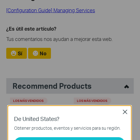
[Configuration Guide] Managing Services
¿Es útil este artículo?
Tus comentarios nos ayudan a mejorar esta web.
Sí
No
Recommend Products
LOS MÁS VENDIDOS
LOS MÁS VENDIDOS
Close
De United States?
Obtener productos, eventos y servicios para su región.
Tapo P105
Tapo H100