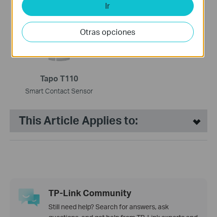
Mini Smart Wi-Fi Plug
Hub Inteligente con Timbre
Ir
LOS MÁS VENDIDOS
Otras opciones
Tapo T110
Smart Contact Sensor
This Article Applies to:
TP-Link Community
Still need help? Search for answers, ask