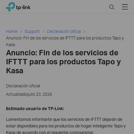
Click
Search
Menu
TP-Link, Reliably Smart
to
skip
the
navigation
Home
Support
Declaración oficial
bar
Anuncio: Fin de los servicios de IFTTT para los productos Tapo y
Kasa
Anuncio: Fin de los servicios de
IFTTT para los productos Tapo y
Kasa
Declaración oficial
Actualizadojulio 23, 2026
Estimado usuario de TP-Link:
Lamentamos informarte que los servicios de IFTTT dejarán de
estar disponibles para los productos de hogar inteligente Tapo y
Kasa de acuerdo con el siguiente cronograma: