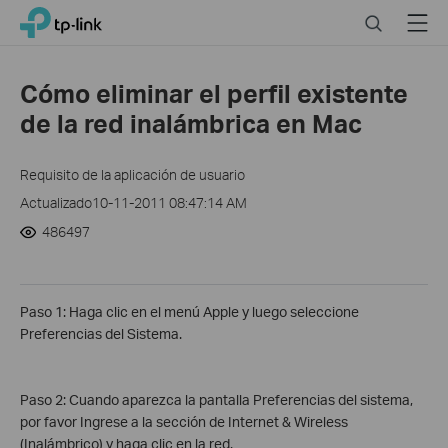
Click
Search
Menu
TP-Link, Reliably Smart
to
skip
the
Cómo eliminar el perfil existente
navigation
de la red inalámbrica en Mac
bar
Requisito de la aplicación de usuario
Actualizado10-11-2011 08:47:14 AM
486497
Paso 1: Haga clic en el menú Apple y luego seleccione
Preferencias del Sistema.
Paso 2: Cuando aparezca la pantalla Preferencias del sistema,
por favor Ingrese a la sección de Internet & Wireless
(Inalámbrico) y haga clic en la red.