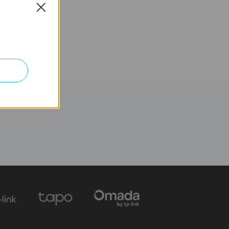
Close