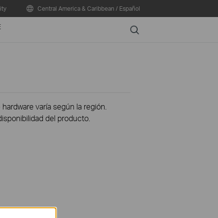
ty
Central America & Caribbean / Español
E
Search
 hardware varía según la región.
disponibilidad del producto.