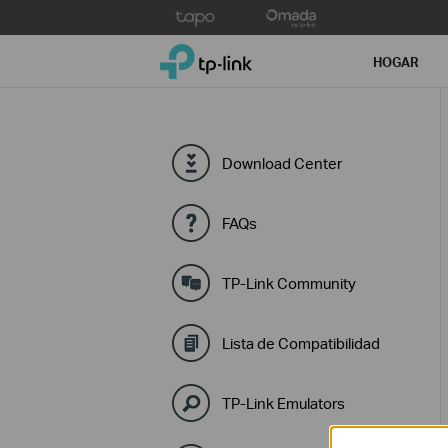
Click
to
TP-Link, Reliably Smart
skip
HOGAR
the
navigation
bar
Download Center
FAQs
TP-Link Community
Lista de Compatibilidad
TP-Link Emulators