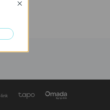
Close