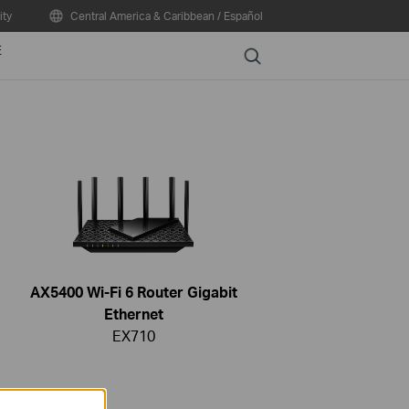
ty
Central America & Caribbean / Español
E
Search
AX5400 Wi-Fi 6 Router Gigabit
Ethernet
EX710