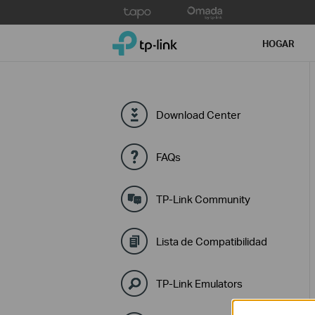
Click
to
TP-Link, Reliably Smart
skip
HOGAR
the
navigation
bar
Download Center
FAQs
TP-Link Community
Lista de Compatibilidad
TP-Link Emulators