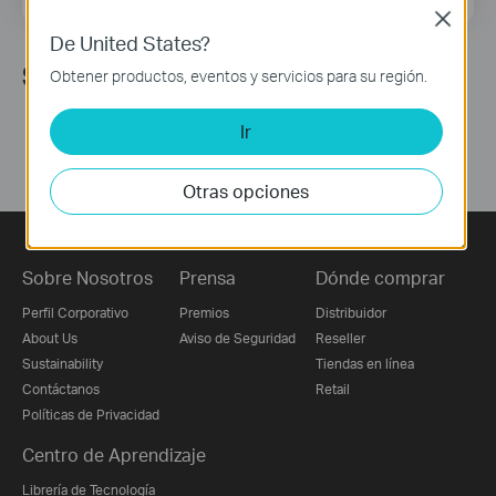
Close
De United States?
Síguenos
Obtener productos, eventos y servicios para su región.
Ir
Otras opciones
Sobre Nosotros
Prensa
Dónde comprar
Perfil Corporativo
Premios
Distribuidor
About Us
Aviso de Seguridad
Reseller
Sustainability
Tiendas en línea
Contáctanos
Retail
Políticas de Privacidad
Centro de Aprendizaje
Librería de Tecnología