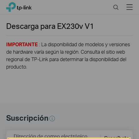
Click
Search
Menu
TP-Link, Reliably Smart
to
skip
the
Descarga para
EX230v
V1
navigation
bar
IMPORTANTE
: La disponibilidad de modelos y versiones
de hardware varía según la región. Consulta el sitio web
regional de TP-Link para determinar la disponibilidad del
producto.
Suscripción
Dirección de correo electrónico
Suscríbete