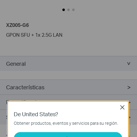
XZ005-G6
GPON SFU + 1x 2.5G LAN
General
Características
Especificaciones
Close
De United States?
Soporte
Obtener productos, eventos y servicios para su región.
*
Actual network speed may be limited by the rate of the product's