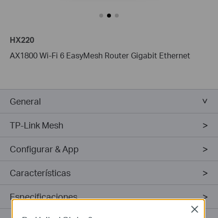
HX220
AX1800 Wi-Fi 6 EasyMesh Router Gigabit Ethernet
General
TP-Link Mesh
Configurar & App
Características
Especificaciones
Close