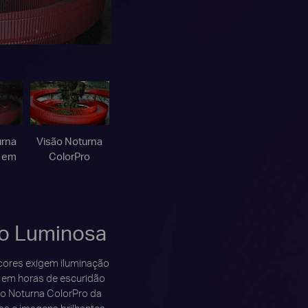
urna
Visão Noturna
l em
ColorPro
o Luminosa
cores exigem iluminação
 em horas de escuridão
ão Noturna ColorPro da
as e imagens brilhantes