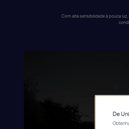
Com alta sensibilidade à pouca luz,
condi
De Uni
Obtenha