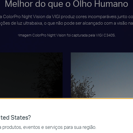
Melhor do que o Olho Humano
 a ColorPro Night Vision da VIGI produz cores incomparáveis junto 
ções de luz ultrabaixa, o que não pode ser alcançado com a visão nat
Imagem ColorPro Night Vision foi capturada pela VIGI C340S.
*
ted States?
 produtos, eventos e serviços para sua região.