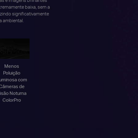
tremamente baixa, sem a
zindo significativamente
a ambiental.
Menos
Poluição
uminosa com
Câmeras de
isão Noturna
ColorPro