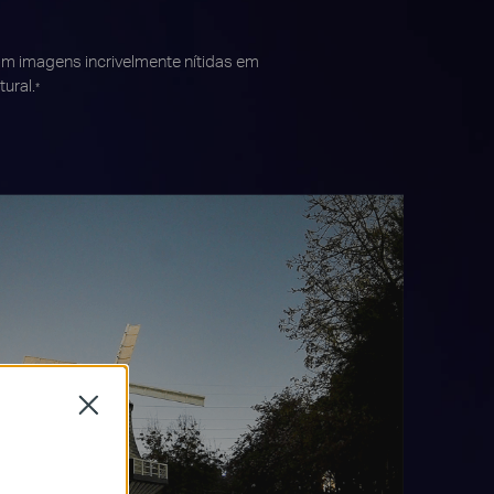
com imagens incrivelmente nítidas em
ural.
*
Close