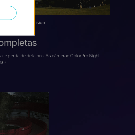
ColorPro Night Vision
Completas
al e perda de detalhes. As câmeras ColorPro Night
ma.
*