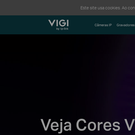
Este site usa cookies. Ao co
TP-Link, Reliably Smart
Câmeras IP
Gravadores
Veja Cores 