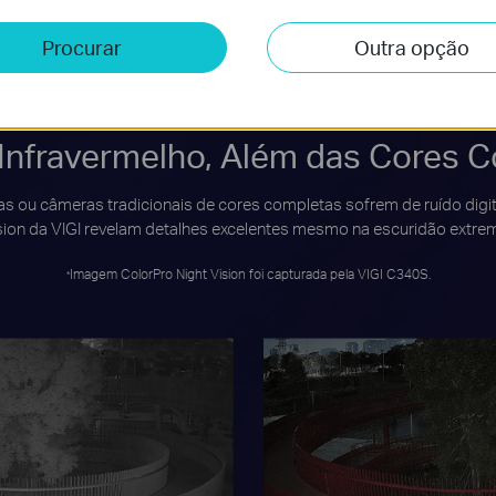
Procurar
Outra opção
Infravermelho, Além das Cores 
 ou câmeras tradicionais de cores completas sofrem de ruído digit
sion da VIGI revelam detalhes excelentes mesmo na escuridão extre
Imagem ColorPro Night Vision foi capturada pela VIGI C340S.
*