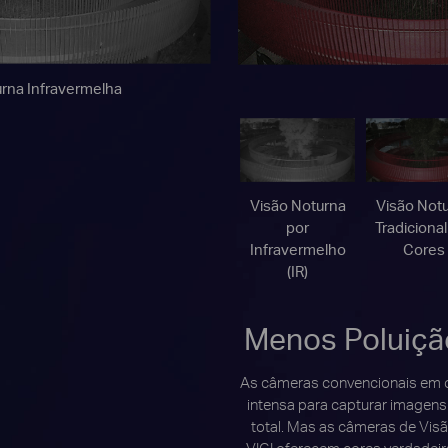
rna Infravermelha
Visão Noturna
Visão Not
por
Tradiciona
Infravermelho
Cores
(IR)
Menos Poluiçã
As câmeras convencionais em 
intensa para capturar imagens
total. Mas as câmeras de Vis
VIGI oferecem cores verdadeir