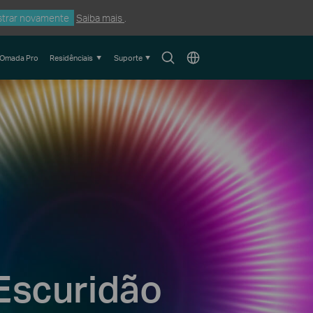
trar novamente
Saiba mais
.
Search
Choose
Omada Pro
Residênciais
Suporte
icon
location
Escuridão