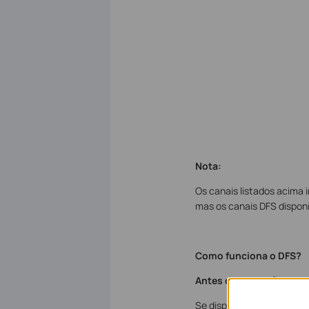
Nota:
Os canais listados acima
mas os canais DFS disponí
Como funciona o DFS?
Antes da operação:
Se dispositivos de 5 GHz