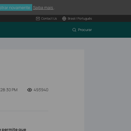
strar novamente
Saiba mais
.
Contact Us
Brasil / Português
Procurar
:28:30 PM
493940
e permite que