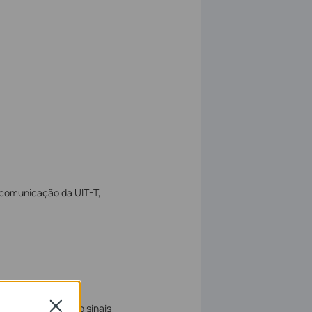
ocomunicação da UIT-T,
Close
o, eles detectarão sinais