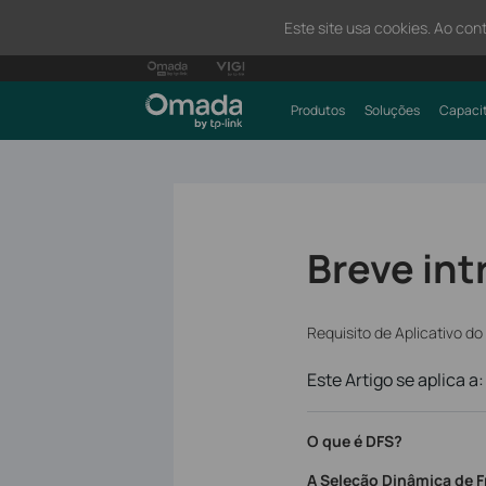
Este site usa cookies. Ao con
Produtos
Soluções
Capaci
Breve in
Requisito de Aplicativo do
Este Artigo se aplica a:
O que é DFS?
A Seleção Dinâmica de F