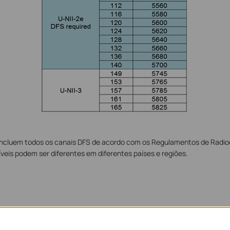
 incluem todos os canais DFS de acordo com os Regulamentos de Radi
veis podem ser diferentes em diferentes países e regiões.
 com a função DFS ativada selecionarem um canal DFS antes da operaçã