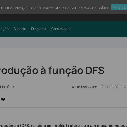
tinuar a navegar no site, você concorda com o uso de cookies.
Não mo
tação
Suporte
Programa
Comunidade
trodução à função DFS
 Usuário
Atualizado em: 02-09-2026 19
requência (DFS, na sigla em inglês) refere-se a um mecanismo qu