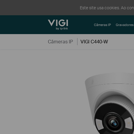
Este site usa cookies. Ao co
TP-Link, Reliably Smart
Câmeras IP
Gravadores
Câmeras IP
VIGI C440-W