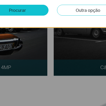
Procurar
Outra opção
I 4MP
Câ