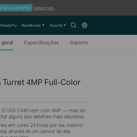
trar novamente
Saiba mais
.
Search
Choose
Omada Pro
Residênciais
Suporte
icon
location
 geral
Especificações
Suporte
 Turret 4MP Full-Color
: O VIGI C440 vem com 4MP — mais do
ptar alguns dos detalhes mais discretos.
lhes em cores 24 horas por dia, mesmo
al, através de um sensor de alta