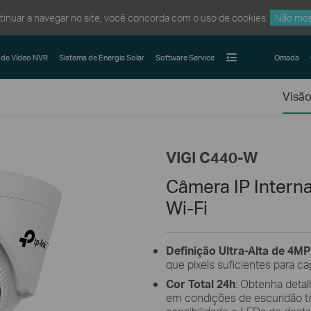
ntinuar a navegar no site, você concorda com o uso de cookies.
Não mos
 de Vídeo NVR
Sistema de Energia Solar
Software Service
Omada
Visão
VIGI C440-W
Câmera IP Interna
Wi-Fi
Definição Ultra-Alta de 4MP
que pixels suficientes para ca
Cor Total 24h
: Obtenha deta
em condições de escuridão tot