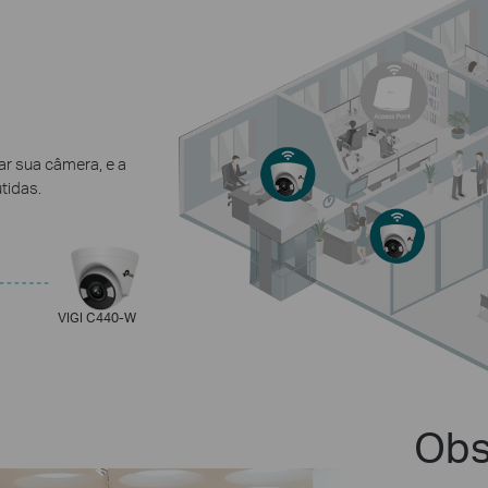
ar sua câmera, e a
tidas.
VIGI C440-W
Obs