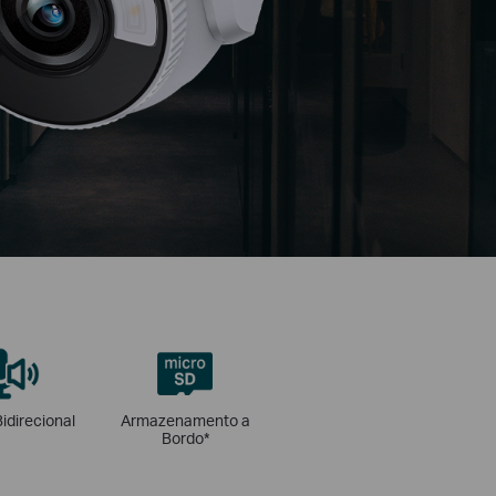
idirecional
Armazenamento a
Bordo*