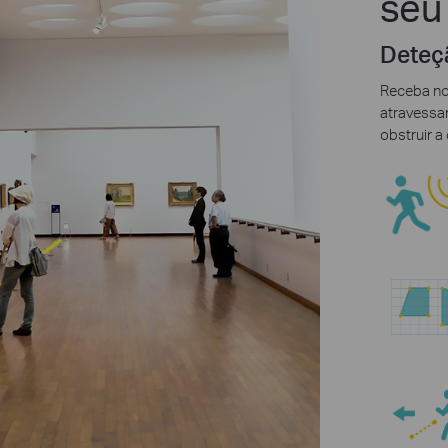
seu
Deteçã
Receba no
atravessar
obstruir a