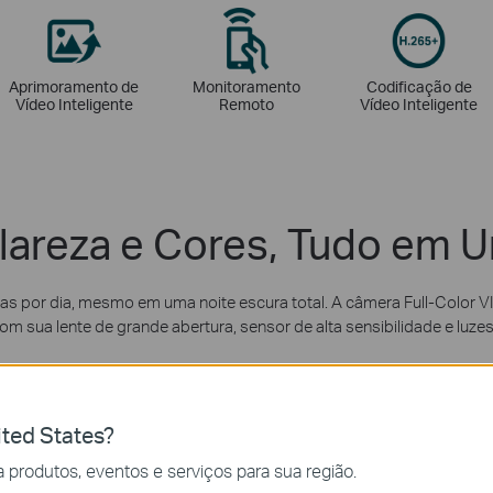
Aprimoramento de
Monitoramento
Codificação de
Vídeo Inteligente
Remoto
Vídeo Inteligente
lareza e Cores, Tudo em 
ras por dia, mesmo em uma noite escura total. A câmera Full-Color V
m sua lente de grande abertura, sensor de alta sensibilidade e luz
ted States?
 produtos, eventos e serviços para sua região.