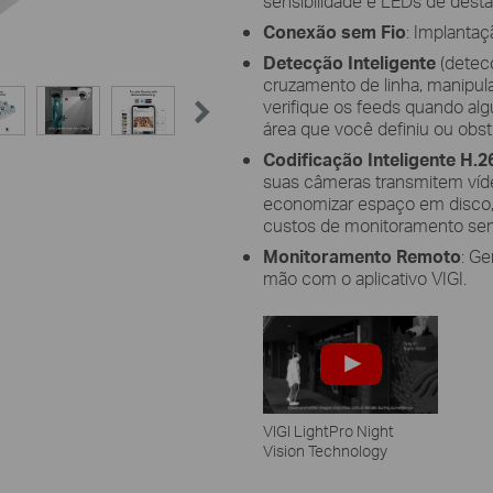
sensibilidade e LEDs de desta
Conexão sem Fio
: Implantaç
Detecção Inteligente
(detecç
cruzamento de linha, manipul
verifique os feeds quando al
área que você definiu ou obst
Codificação Inteligente H.2
suas câmeras transmitem víde
economizar espaço em disco, a
custos de monitoramento sem 
Monitoramento Remoto
: G
mão com o aplicativo VIGI.
VIGI LightPro Night
Vision Technology