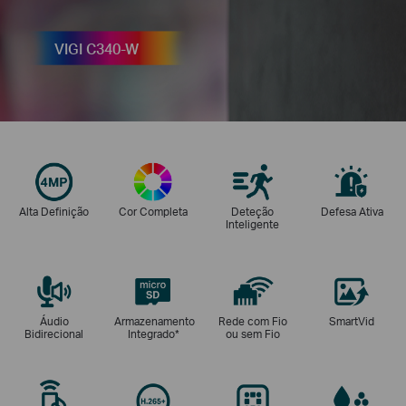
VIGI C340-W
Alta Definição
Cor Completa
Deteção
Defesa Ativa
Inteligente
Áudio
Armazenamento
Rede com Fio
SmartVid
Bidirecional
Integrado
*
ou sem Fio