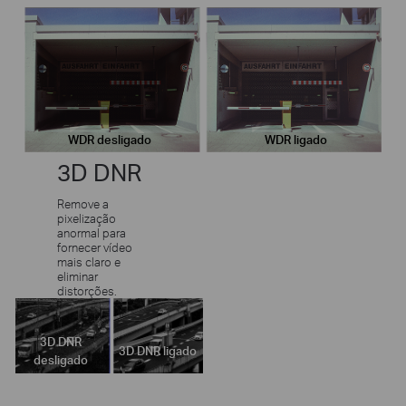
WDR desligado
WDR ligado
3D DNR
Remove a
pixelização
anormal para
fornecer vídeo
mais claro e
eliminar
distorções.
3D DNR
3D DNR ligado
desligado