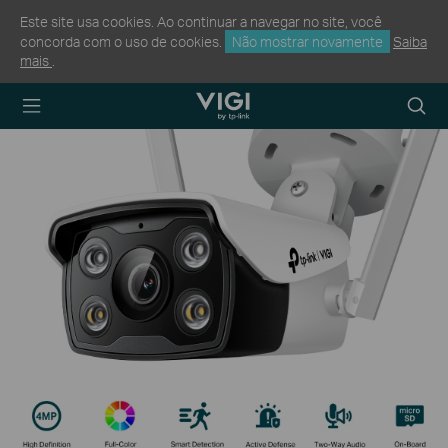
Este site usa cookies. Ao continuar a navegar no site, você
concorda com o uso de cookies.
Não mostrar novamente
Saiba
mais
.
TP-Link, Reliably
Searc
Smart
icon