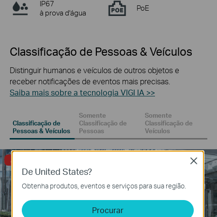
IP67
PoE
à prova d'água
Classificação de Pessoas & Veículos
Distinguir humanos e veículos de outros objetos e
receber notificações de eventos mais precisas.
Saiba mais sobre a tecnologia VIGI IA >>
Somente
Somente
Classificação de
Classificação de
Classificação de
Pessoas & Veículos
Pessoas
Veículos
Alarme Ativado
Close
De United States?
Obtenha produtos, eventos e serviços para sua região.
Procurar