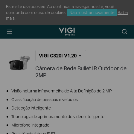
Este site usa cookies. Ao continuar a navegar no site, você
concorda com o uso de cookies.
Não mostrar novamente
Saiba
mais
.
TP-Link, Reliably
Searc
Smart
icon
VIGI C320I V1.20
Câmera de Rede Bullet IR Outdoor de
2MP
Visão noturna infravermelha de Alta Definição de 2 MP
Classificação de pessoas e veículos
Detecção inteligente
Tecnologia de aprimoramento de vídeo inteligente
Microfone integrado
Resistência à água IP67