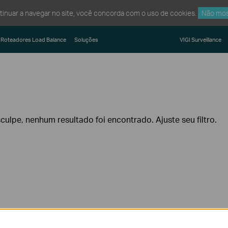
ntinuar a navegar no site, você concorda com o uso de cookies.
Não mos
Roteadores Load Balance
Soluções
VIGI Surveillance
culpe, nenhum resultado foi encontrado. Ajuste seu filtro.