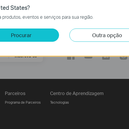
ted States?
 produtos, eventos e serviços para sua região.
Procurar
Outra opção
Siga-nos
Inscreva-se
Parceiros
Centro de Aprendizagem
Programa de Parceiros
Tecnologias