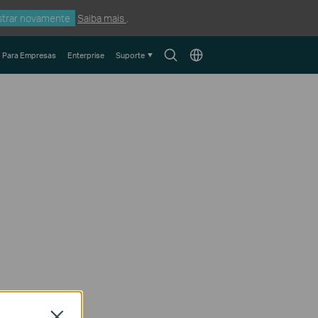
trar novamente
Saiba mais
.
Search
Choose
Para Empresas
Enterprise
Suporte
icon
location
Close