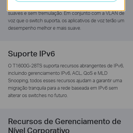
garantir que a voz e o vídeo estejam sempre nítidos,
suaves e sem tremulação. Em conjunto com a VLAN de
voz que o switch suporta, os aplicativos de voz terão um
desempenho melhor e mais suave.
Suporte IPv6
O T1600G-28TS suporta recursos abrangentes de IPv6,
incluindo gerenciamento IPv6, ACL, QoS e MLD
Snooping, todos esses recursos ajudam a garantir uma
migração tranquila para a rede baseada em IPv6 sem
alterar os switches no futuro.
Recursos de Gerenciamento de
Nível Corporativo