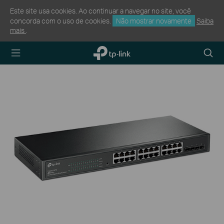
Este site usa cookies. Ao continuar a navegar no site, você
concorda com o uso de cookies.
Não mostrar novamente
Saiba
mais
.
TP-Link,
Searc
Reliably
icon
Smart