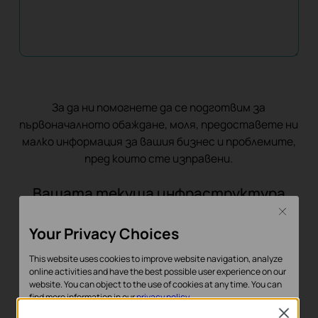
За да ни помогнете да се подготвим за
първоначалното обаждане, моля, предоставете ни
малко информация за вашия бизнес и проблемите,
пред които сте изправени.
Вашата текуща инфраструктура
Close
Приблизително колко души има във вашата
Your Privacy Choices
организация?
This website uses cookies to improve website navigation, analyze
5-25
26-100
online activities and have the best possible user experience on our
website. You can object to the use of cookies at any time. You can
find more information in our
privacy policy
.
101-500
500+
Close