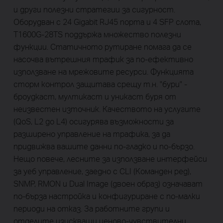
и други полезни стратегии за сигурност.
Оборудван с 24 Gigabit RJ45 порта и 4 SFP слота,
T1600G-28TS поддържа множество полезни
функции. Статичното рутиране помага да се
насочва вътрешния трафик за по-ефективно
използване на мрежовите ресурси. Функцията
сторм контрол защитава срещу т.н. "бури" -
броудкаст, мултикаст и уникаст буря от
неизвестен източник. Качеството на услугите
(QoS, L2 до L4) осигурява възможности за
разширено управление на трафика, за да
придвижва вашите данни по-гладко и по-бързо.
Нещо повече, лесните за използване интерфейси
за уеб управление, заедно с CLI (Команден ред),
SNMP, RMON и Dual Image (двоен образ) означават
по-бърза настройка и конфигуриране с по-малки
периоди на отказ. За работните групи и
отделите изискващи ценово-чувствителни