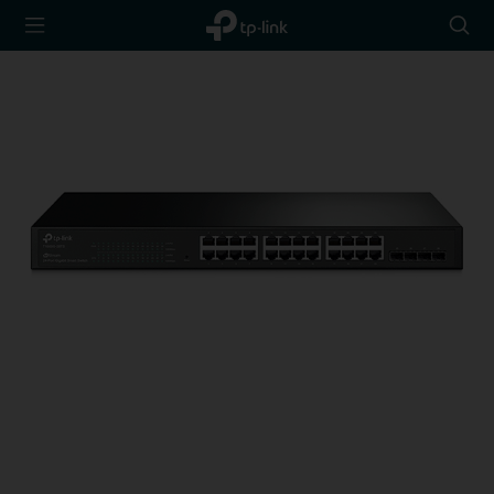
TP-Link,
Searc
Reliably
icon
Smart