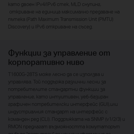
като двоен IPv4/IPv6 стек, MLD снупинг,
откриване на единица максимално предаване на
пътека (Path Maximum Transmission Unit (PMTU)
Discovery) и IPv6 откриване на съсед.
Функции за управление от
корпоративно ниво
T1600G-28TS може лесно да се използва и
управлява. Той поддържа различни лесни за
потребителите стандартни функции за
управление, като интуитивен, уеб-базиран
графичен потребителски интерфейс (GUI),или
индустриалния стандарт на интерфейс с
команден ред (CLI). Поддръжката на SNMP (v1/2/3) и
RMON предлагат възможността комутаторът
да бъде "разпитван" за ценна информация за