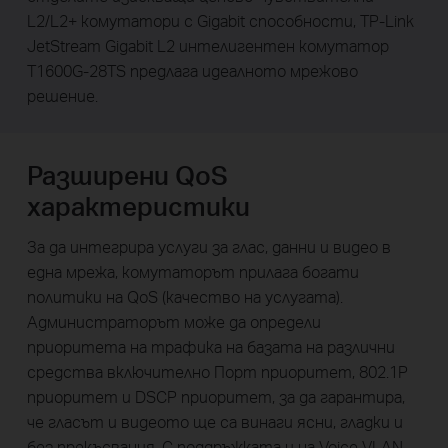
L2/L2+ комутатори с Gigabit способности, TP-Link
JetStream Gigabit L2 интелигентен комутатор
T1600G-28TS предлага идеалното мрежово
решение.
Разширени QoS
характеристики
За да интегрира услуги за глас, данни и видео в
една мрежа, комутаторът прилага богати
политики на QoS (качество на услугата).
Администраторът може да определи
приоритета на трафика на базата на различни
средства включително Порт приоритет, 802.1P
приоритет и DSCP приоритет, за да гарантира,
че гласът и видеото ще са винаги ясни, гладки и
без прекъсвания. С поддръжката и на Voice VLAN