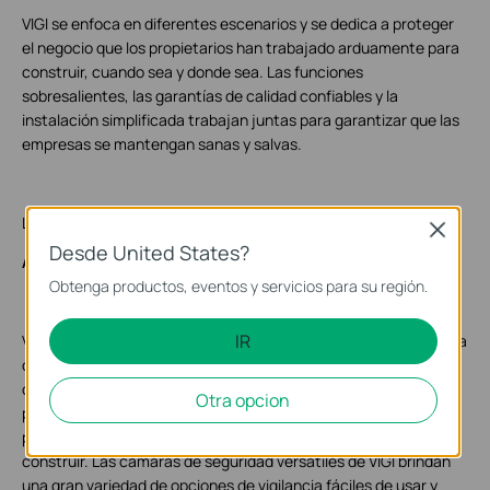
VIGI se enfoca en diferentes escenarios y se dedica a proteger
el negocio que los propietarios han trabajado arduamente para
construir, cuando sea y donde sea. Las funciones
sobresalientes, las garantías de calidad confiables y la
instalación simplificada trabajan juntas para garantizar que las
empresas se mantengan sanas y salvas.
La seguridad nunca se apaga
Close
Desde United States?
Acerca de VIGI
Obtenga productos, eventos y servicios para su región.
IR
VIGI es una marca de TP-Link dedicada a hacer que la tecnología
de seguridad profesional esté disponible para empresas de
cualquier tamaño. Estamos constantemente desarrollando
Otra opcion
productos y tecnologías de seguridad para que sea lo más fácil
posible proteger el negocio que ha trabajado duro para
construir. Las cámaras de seguridad versátiles de VIGI brindan
una gran variedad de opciones de vigilancia fáciles de usar y