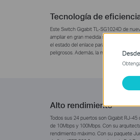
Tecnología de eficienci
Este Switch Gigabit TL-SG1024D de nueva
ampliar en gran medida su capacidad d
el estado del enlace para limitar la huel
peligrosos. Además, la mayoría del mater
Desde
Obtenga 
Alto rendimiento
Todos sus 24 puertos son Gigabit RJ-45 
de 10Mbps y 100Mbps. Con su arquitectura
rendimiento máximo. Con su paquete Jumb