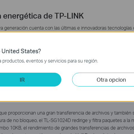
a energética de TP-LINK
 generación cuenta con las últimas e innovadoras tecnologías 
e red con mucho menos consumo. Éste ajusta automáticamente 
la de carbono de su red. También cumple con la DE RoHS de la UE,
ial de embalaje puede ser reciclado.
 United States?
productos, eventos y servicios para su región.
IR
Otra opcion
que proporcionan una gran transferencia de archivos y también 
 de no bloqueo, el TL-SG1024D redirige y filtra paquetes a la 
o 10KB, el rendimiento de grandes transferencias de archivos 