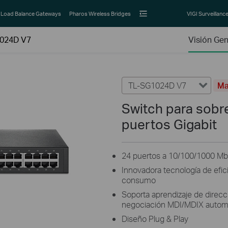
Load Balance Gateways
Pharos Wireless Bridges
VIGI Surveillanc
024D V7
Visión Gen
TL-SG1024D V7
Ma
Switch para sobr
puertos Gigabit
24 puertos a 10/100/1000 M
Innovadora tecnología de efic
consumo
Soporta aprendizaje de direc
negociación MDI/MDIX autom
Diseño Plug & Play