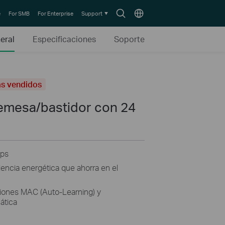
Search
Choose
e
For SMB
For Enterprise
Support
icon
location
eral
Especificaciones
Soporte
s vendidos
emesa/bastidor con 24
bps
iencia energética que ahorra en el
ciones MAC (Auto-Learning) y
ática