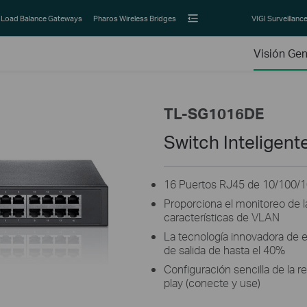
Load Balance Gateways
Pharos Wireless Bridges
VIGI Surveillanc
Visión Gen
TL-SG1016DE
Switch Inteligent
16 Puertos RJ45 de 10/100
Proporciona el monitoreo de la 
características de VLAN
La tecnología innovadora de e
de salida de hasta el 40%
Configuración sencilla de la 
play (conecte y use)