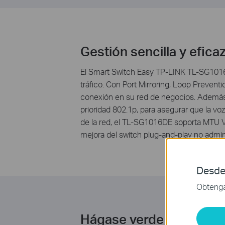
Gestión sencilla y efica
El Smart Switch Easy TP-LINK TL-SG1016
tráfico. Con Port Mirroring, Loop Prevent
conexión en su red de negocios. Además, 
prioridad 802.1p, para asegurar que la vo
de la red, el TL-SG1016DE soporta MTU
mejora del switch plug-and-play no admini
Desde
Obtenga 
Hágase verde con la re