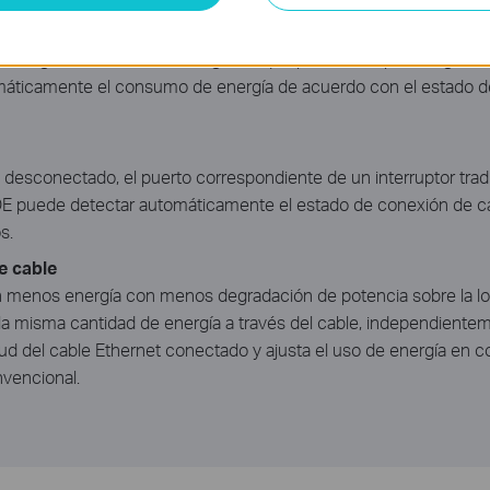
 cuando actualice a una red gigabit! Esta nueva generación de
ecnologías de eficiencia energética que pueden ampliar en gran
icamente el consumo de energía de acuerdo con el estado del 
desconectado, el puerto correspondiente de un interruptor tra
DE puede detectar automáticamente el estado de conexión de c
s.
e cable
an menos energía con menos degradación de potencia sobre la lon
r la misma cantidad de energía a través del cable, independient
itud del cable Ethernet conectado y ajusta el uso de energía en 
nvencional.