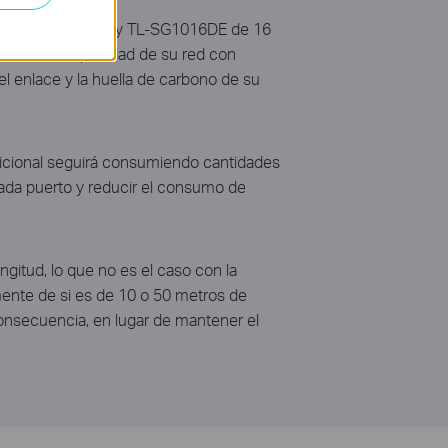
 switches Smart Easy TL-SG1016DE de 16
 medida la capacidad de su red con
enlace y la huella de carbono de su
dicional seguirá consumiendo cantidades
ada puerto y reducir el consumo de
gitud, lo que no es el caso con la
emente de si es de 10 o 50 metros de
consecuencia, en lugar de mantener el