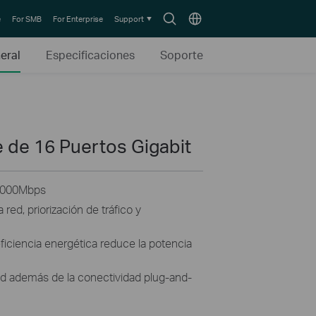
Search
Choose
e
For SMB
For Enterprise
Support
icon
location
eral
Especificaciones
Soporte
e de 16 Puertos Gigabit
/1000Mbps
red, priorización de tráfico y
ficiencia energética reduce la potencia
red además de la conectividad plug-and-