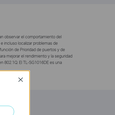
an observar el comportamiento del
 e incluso localizar problemas de
función de Prioridad de puertos y de
ara mejorar el rendimiento y la seguridad
en 802.1Q. El TL-SG1016DE es una
Close