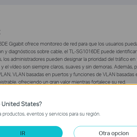
z
DE Gigabit ofrece monitoreo de red para que los usuarios pued
ion y diagnósticos sobre cable, el TL-SG1016DE puede identificar
los administradores pueden designar la prioridad del tráfico en 
z y el vídeo son siempre claros, suaves y sin demoras. Además, p
 VLAN, VLAN basadas en puertos y funciones de VLAN basadas 
strable, ofreciendo un gran valor mientras fortalece su red.
 United States?
productos, eventos y servicios para su región.
d
IR
Otra opcion